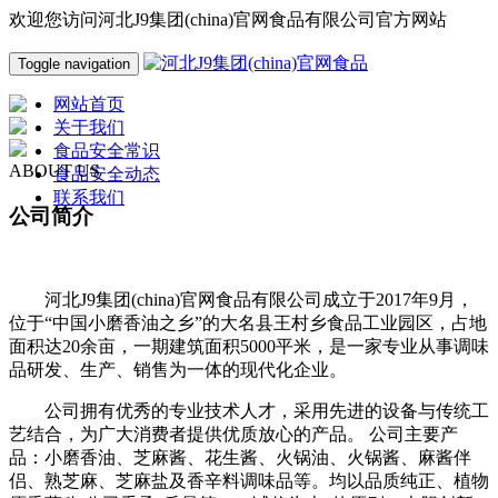
欢迎您访问河北J9集团(china)官网食品有限公司官方网站
Toggle navigation
网站首页
关于我们
食品安全常识
ABOUT US
食品安全动态
联系我们
公司简介
河北J9集团(china)官网食品有限公司成立于2017年9月，
位于“中国小磨香油之乡”的大名县王村乡食品工业园区，占地
面积达20余亩，一期建筑面积5000平米，是一家专业从事调味
品研发、生产、销售为一体的现代化企业。
公司拥有优秀的专业技术人才，采用先进的设备与传统工
艺结合，为广大消费者提供优质放心的产品。 公司主要产
品：小磨香油、芝麻酱、花生酱、火锅油、火锅酱、麻酱伴
侣、熟芝麻、芝麻盐及香辛料调味品等。均以品质纯正、植物