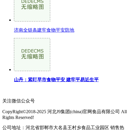
济南全链条建牢食物平安防地
山丹：紧盯早市食物平安 建牢平易近生平
关注微信公众号
CopyRight©2018-2025 河北J9集团(china)官网食品有限公司 All
Rights Reserved!
公司地址：河北省邯郸市大名县王村乡食品工业园区 销售热