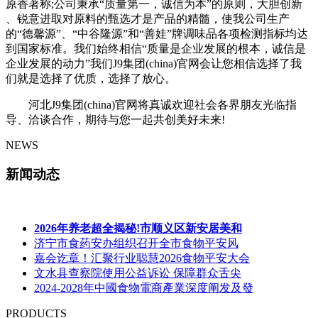
原香著称;公司秉承“质量第一，诚信为本”的原则，大胆创新
、锐意进取对原料的甄选才是产品的精髓，使我公司生产
的“德馨源”、“中谷隆源”和“善娃”牌调味品各项检测指标均达
到国家标准。我们始终相信“质量是企业发展的根本，诚信是
企业发展的动力”我们J9集团(china)官网会让您相信选择了我
们就是选择了优质，选择了放心。
河北J9集团(china)官网将真诚欢迎社会各界朋友光临指
导、洽谈合作，期待与您一起共创美好未来!
NEWS
新闻动态
2026年养老超全揭秘!市顺义区新安居美和
济宁市食药安办组织召开全市食物平安风
嘉会讫章！汇聚行业聪慧2026食物平安大会
文水县查察院使用公益诉讼 保障群众舌尖
2024-2028年中國食物電商產業深度阐发及發
PRODUCTS