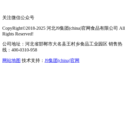
关注微信公众号
CopyRight©2018-2025 河北J9集团(china)官网食品有限公司 All
Rights Reserved!
公司地址：河北省邯郸市大名县王村乡食品工业园区 销售热
线：400-0310-958
网站地图
技术支持：
J9集团(china)官网