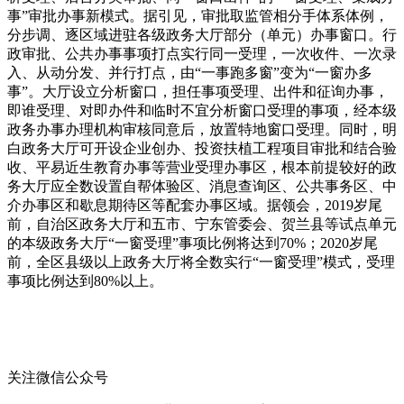
事”审批办事新模式。据引见，审批取监管相分手体系体例，
分步调、逐区域进驻各级政务大厅部分（单元）办事窗口。行
政审批、公共办事事项打点实行同一受理，一次收件、一次录
入、从动分发、并行打点，由“一事跑多窗”变为“一窗办多
事”。大厅设立分析窗口，担任事项受理、出件和征询办事，
即谁受理、对即办件和临时不宜分析窗口受理的事项，经本级
政务办事办理机构审核同意后，放置特地窗口受理。同时，明
白政务大厅可开设企业创办、投资扶植工程项目审批和结合验
收、平易近生教育办事等营业受理办事区，根本前提较好的政
务大厅应全数设置自帮体验区、消息查询区、公共事务区、中
介办事区和歇息期待区等配套办事区域。据领会，2019岁尾
前，自治区政务大厅和五市、宁东管委会、贺兰县等试点单元
的本级政务大厅“一窗受理”事项比例将达到70%；2020岁尾
前，全区县级以上政务大厅将全数实行“一窗受理”模式，受理
事项比例达到80%以上。
关注微信公众号