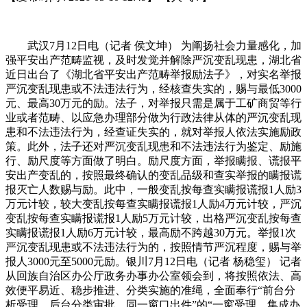
武汉7月12日电（记者 侯文坤） 为阐扬社会力量感化，加
强平安出产范畴监视，及时发觉并解除严沉变乱现患，湖北省
近日出台了《湖北省平安出产范畴举报励法子》，对实名举报
严沉变乱现患或不法违法行为，经核查失实的，赐与最低3000
元、最高30万元的励。法子，对举报只需是属于工矿商贸等行
业或者范畴、以应急办理部分做为行政法律从体的严沉变乱现
患和不法违法行为，经查证失实的，就对举报人依法实施励政
策。此外，法子还对严沉变乱现患和不法违法行为鉴定、励施
行、励尺度等方面做了明白。励尺度方面，举报瞒报、谎报平
安出产变乱的，按照最终确认的变乱品级和查实举报的瞒报谎
报灭亡人数赐与励。此中，一般变乱按每查实瞒报谎报1人励3
万元计较，较大变乱按每查实瞒报谎报1人励4万元计较，严沉
变乱按每查实瞒报谎报1人励5万元计较，出格严沉变乱按每查
实瞒报谎报1人励6万元计较，最高励不跨越30万元。举报1次
严沉变乱现患或不法违法行为的，按照情节严沉程度，赐与举
报人3000元至5000元励。银川7月12日电（记者 杨稳玺） 记者
从回族自治区办公厅政务办事办公室领会到，将按照依法、高
效便平易近、稳步推进、分类实施的准绳，全面奉行“前台分
析受理、后台分类审批、同一窗口出件”的“一窗受理、集成办