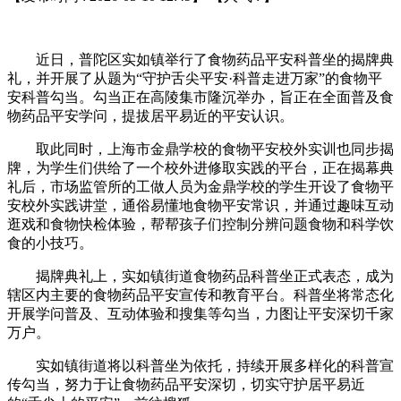
近日，普陀区实如镇举行了食物药品平安科普坐的揭牌典
礼，并开展了从题为“守护舌尖平安·科普走进万家”的食物平
安科普勾当。勾当正在高陵集市隆沉举办，旨正在全面普及食
物药品平安学问，提拔居平易近的平安认识。
取此同时，上海市金鼎学校的食物平安校外实训也同步揭
牌，为学生们供给了一个校外进修取实践的平台，正在揭幕典
礼后，市场监管所的工做人员为金鼎学校的学生开设了食物平
安校外实践讲堂，通俗易懂地食物平安常识，并通过趣味互动
逛戏和食物快检体验，帮帮孩子们控制分辨问题食物和科学饮
食的小技巧。
揭牌典礼上，实如镇街道食物药品科普坐正式表态，成为
辖区内主要的食物药品平安宣传和教育平台。科普坐将常态化
开展学问普及、互动体验和搜集等勾当，力图让平安深切千家
万户。
实如镇街道将以科普坐为依托，持续开展多样化的科普宣
传勾当，努力于让食物药品平安深切，切实守护居平易近