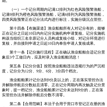
期。
（一）一个记分周期内记满12排列为红色风险预警渔船，
记满9排列为橙色风险预警渔船，记满6排列为风险预警渔船，
四类风险预警正在记分法式内进行标注，实施分级沉点管控。
第十四条【布施渠道】渔业船舶所有人对记分有的，能够
正在记分之日起10日内向记分实施机构申请复核。记分实施机
构该当组织三名非原记分人员构成复核小组，对记分环境进行
复核，并自接到申请之日起10日内奉告申请人复核成果。
第十一条【记分施行流程】正在确认渔业船舶合适记分景
象后3个工做日内，应及时录入渔业船舶消息！
第五条【记分分值】按照渔业船舶违法违规行为的严沉程
度，记分分为12分、9分、6分、3分四个档次。
渔业船舶累计记分达到9分及以上的，正在落实管控办法
并解除停航后分数姑且清零。正在记分周期内再次触及记分景
象时，提一档记分。渔业船舶累计记分未达到9分的，正在落
实管控办法并解除停航后分数不清零。
第二条【合用范畴】本法子合用于营口市登记正在册的渔