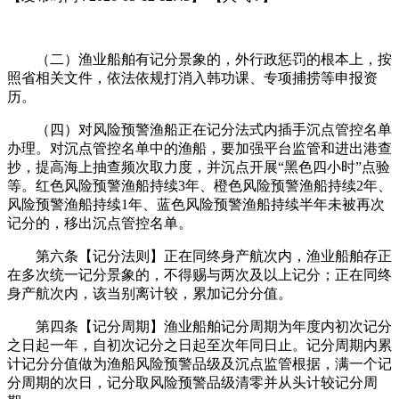
（二）渔业船舶有记分景象的，外行政惩罚的根本上，按
照省相关文件，依法依规打消入韩功课、专项捕捞等申报资
历。
（四）对风险预警渔船正在记分法式内插手沉点管控名单
办理。对沉点管控名单中的渔船，要加强平台监管和进出港查
抄，提高海上抽查频次取力度，并沉点开展“黑色四小时”点验
等。红色风险预警渔船持续3年、橙色风险预警渔船持续2年、
风险预警渔船持续1年、蓝色风险预警渔船持续半年未被再次
记分的，移出沉点管控名单。
第六条【记分法则】正在同终身产航次内，渔业船舶存正
在多次统一记分景象的，不得赐与两次及以上记分；正在同终
身产航次内，该当别离计较，累加记分分值。
第四条【记分周期】渔业船舶记分周期为年度内初次记分
之日起一年，自初次记分之日起至次年同日止。记分周期内累
计记分分值做为渔船风险预警品级及沉点监管根据，满一个记
分周期的次日，记分取风险预警品级清零并从头计较记分周