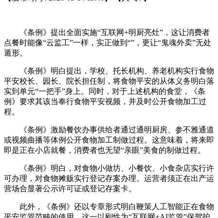
《条例》提出全面实施“互联网+明厨亮灶”，这让消费者
点餐时能像“云监工”一样，实正做到“”，更让“鬼魂外卖”无处
遁形。
《条例》明白提出，学校、托长机构、养老机构实行食物
平安校长、园长、院长担任制，将食物平安的从体义务明白落
实到单元“一把手”身上。同时，对于上述机构的食堂，《条
例》要求其该当奉行食物平安视频，并及时公开食物加工过
程。
《条例》激励餐饮办事供给者通过通明厨房、参不雅通道
或视频曲播等体例公开食物加工制做过程。这意味着，将来即
即是正在小店就餐，消费者也无望“亲眼”美食的制做过程。
《条例》明白，对食物小做坊、小餐饮、小食杂店实行许
可办理，对食物摊贩实行登记存案办理。运营者须正在出产运
营场合显著公示许可证或登记存案卡。
此外，《条例》还以专章形式明白鞭策人工智能正在食物
平安监管范畴的使用，这一以刚性为“互联网+AI监管”保驾护