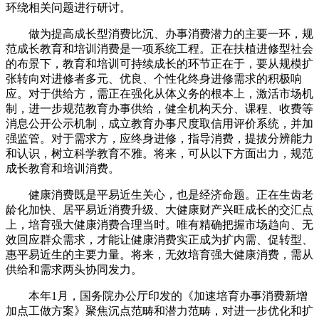
环绕相关问题进行研讨。
做为提高成长型消费比沉、办事消费潜力的主要一环，规
范成长教育和培训消费是一项系统工程。正在扶植进修型社会
的布景下，教育和培训可持续成长的环节正在于，要从规模扩
张转向对进修者多元、优良、个性化终身进修需求的积极响
应。对于供给方，需正在强化从体义务的根本上，激活市场机
制，进一步规范教育办事供给，健全机构天分、课程、收费等
消息公开公示机制，成立教育办事尺度取信用评价系统，并加
强监管。对于需求方，应终身进修，指导消费，提拔分辨能力
和认识，树立科学教育不雅。将来，可从以下方面出力，规范
成长教育和培训消费。
健康消费既是平易近生关心，也是经济命题。正在生齿老
龄化加快、居平易近消费升级、大健康财产兴旺成长的交汇点
上，培育强大健康消费合理当时。唯有精确把握市场趋向、无
效回应群众需求，才能让健康消费实正成为扩内需、促转型、
惠平易近生的主要力量。将来，无效培育强大健康消费，需从
供给和需求两头协同发力。
本年1月，国务院办公厅印发的《加速培育办事消费新增
加点工做方案》聚焦沉点范畴和潜力范畴，对进一步优化和扩