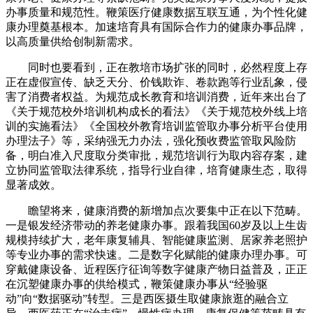
办事质量和规范性。鞭策医疗健康数据互联互通，为个性化健
康办理奠基根本。加速培育具有国际合作力的健康办事品牌，
以高质量供给创制新需求。
同时也要看到，正在教培市场扩张的同时，必然程度上存
正在虚假宣传、缺乏天分、价钱欺诈、卷款跑等行业乱象，侵
害了消费者权益。为规范成长教育和培训消费，近年来出台了
《关于规范校外培训机构成长的看法》《关于规范校外线上培
训的实施看法》《全国校外教育培训监管取办事分析平台使用
办理法子》等，采纳强无力办法，强化预收费监管取风险防
备，明白准入尺度取分类审批，规范培训行为取内容存案，建
立协同监管取法律系统，指导行业自律，培育健康生态，取得
显著成效。
瞻望将来，健康消费的新增加点次要集中正在以下范畴。
一是银发经济带动的养老健康办事。跟着我国60岁及以上生齿
规模持续扩大，老年康复辅具、智能健康监测、居家养老照护
等专业办事的需求快速。二是数字化赋能的健康办理办事。可
穿戴健康设备、近程医疗征询等数字健康产物日益普及，正正
在沉塑健康办事的供给模式，鞭策健康办事从“经验驱
动”向“数据驱动”转型。三是西医摄生取健康旅逛的融合立