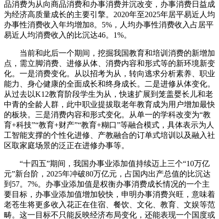
品消费为从向商品消费和办事消费并沉改变，办事消费日益成
为经济高质量成长的主要引擎。2020年至2025年居平易近人均
办事性消费收入年均增加8。5%，人均办事性消费收入占居平
易近人均消费收入的比沉达46。1%。
当前和此后一个期间，挖掘我国教育和培训消费的新增加
点，需立脚消费、进修从体、消费内容和形式等的新环境新变
化。一是消费变化。从以招考为从，转向逃求分析素养、职业
能力、身心健康的全面成长和终身成长。二是进修从体变化。
从过去以K12教育阶段学生为从，快速扩展到笼盖婴长儿和老
中青的全龄人群，此中职业提拔取老年教育成为用户增加最快
的板块。三是消费内容和形式变化。从单一的学科改变为“教
育+科技”“教育+财产”“教育+糊口”等融合模式，具体表示为人
工智能支撑的个性化进修、产教融合的订单式培训以及融入社
区取家庭场景的泛正在进修办事等。
“十四五”期间，我国办事业添加值持续迈上三个“10万亿
元”新台阶，2025年冲破80万亿元，占国内出产总值的比沉达
到57。7%。办事业添加值是权衡办事消费成长情况的一个主
要目标，办事业添加值增加较快，申明办事消费兴旺，意味着
老苍生将更多收入花正在住宿、餐饮、文化、教育、文娱等范
畴。这一目标不只能反映经济布局变化，还能表现一个国度或