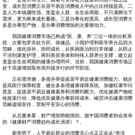
变，成长型消费正在居平易近消费收入中的占比持续提高。二
是人力本钱属性强。笼盖全人群、全生命周期，不只满脚当下
需求，更为将来成长蓄能。三是办事化程度高。成长型消费大
多是办事型产物，是办事消费增加的次要驱动力。
我国健康消费市场已构成“医、康、养”三位一体的分析系
统，次要包罗非处方药、保健品、小我护理和医学养分品四大
范畴，彼此弥补、协同成长，从疾病医治到日常保健，从防止
干涉到康复护理，再到美容美体和特殊人群养分支撑，建立起
笼盖全生命周期的健康办理闭环。当前，我国健康消费市场正
处于高速增加取布局升级并行的环节阶段。
正在需求侧，多措并举提拔居平易近健康消费能力。稳步
提高医疗保障程度，健全多条理健康保障系统。加健旺康学问
普及，提拔居平易近健康素养和消费判断力。优化健康产物税
收政策行动，降低优良健康办事获得成本。峻厉冲击健康消费
范畴虚假宣传，营制平安安心的消费。
从总量来看，财产增加势能强劲。据中国消费者协会发布
的《健康财产消费趋向成长演讲》？。
新形势下，人平易近群众的消费关心点正正在从“有没