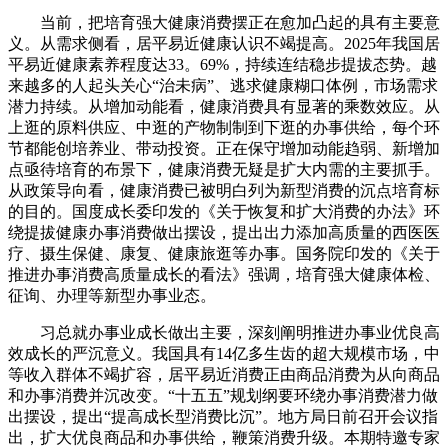
当前，把培育强大健康消费摆正在愈加凸起的具有主要意
义。从需求侧看，居平易近健康认识不竭提高。2025年我国居
平易近健康素养程度达33。69%，持续连结稳步提拔态势。越
来越多的人起头关心“治未病”、逃求健康糊口体例，市场需求
潜力持续。从增加动能看，健康消费具有显著的乘数效应。从
上逛的原料供应、中逛的产物制制到下逛的办事供给，每个环
节都能创培养业、带动投资。正在保守增加动能趋弱、新增加
点亟待培育的布景下，健康消费无疑是扩大内需的主要抓手。
从政策导向看，健康消费已被明白列为新型消费的沉点培育标
的目的。国度成长委印发的《关于恢复和扩大消费的办法》环
绕提拔健康办事消费做出摆设，提出出力添加高质量的西医医
疗、摄生保健、康复、健康旅逛等办事。国务院印发的《关于
推进办事消费高质量成长的看法》强调，培育强大健康体检、
征询、办理等新型办事业态。
习总就办事业成长做出主要，深刻阐明推进办事业优良高
效成长的严沉意义。我国具有14亿多生齿的超大规模市场，中
等收入群体不竭扩容，居平易近消费正由商品消费为从向商品
和办事消费并沉改变。“十五五”规划纲要环绕办事消费潜力做
出摆设，提出“提高成长型消费比沉”。地方局日前召开会议指
出，扩大优良商品和办事供给，鞭策消费升级。本期特邀专家