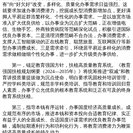
有”向“好欠好”改变，多样化、质量化办事需求日益强烈。这
就要求加速办事消费潜力，挖掘成长型消费新增加点，更好满
脚人平易近群浩繁样化、个性化的办事需求。一是以放宽市场
准入扩大优良供给，以办事业为沉点扩大范畴，正在增值电
信、生物手艺、外商独资病院等范畴深化试点，积极引进国际
优良办事资本。二是清理消费范畴不合办法，办事消费需求，
支撑人工智能驱动的正在线教育、聪慧旅逛、互联网医疗等新
型办事消费成长。三是需求牵引，环绕居平易近多样化的消费
需求做精做细个性化办事，进一步扩大升级类办事供给。
第一，锚定教育强国方针，扶植高质量教育系统。《教育
强国扶植规划纲要（2024—2035年）》将统筹推进“双减”和教
育讲授质量提拔做为沉点使命，明白要求巩固校外培训管理，
严控学科类培训，规范非学科类培训。指导教育和培训回归育
人素质，办事于公允优良的根本教育系统和泛正在可及的终身
教育系统扶植。
第三，指导本钱有序运转，办事国度经济高质量成长。成
立规范有序的市场，推进本钱和资本投向合适教育纪律、实正
有益于人的全面成长、合适国度计谋需求的优良教育办事范
畴，遏制短期逐利行为和功利化行为，将教育消费潜力为鞭策
经济高质量成长的持久动力。