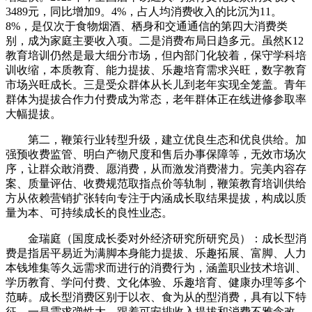
3489元，同比增加9。4%，占人均消费收入的比沉为11。
8%，是仅次于食物烟酒、栖身和交通通信的第四大消费类
别，成为家庭主要收入项。二是消费布局日趋多元。虽然K12
教育培训仍然是最大细分市场，但内部门化较着，保守学科培
训收缩，本质教育、能力提拔、乐趣培育需求兴旺，数字教育
市场兴旺成长。三是受众群体从长儿到老年实现全笼盖。青年
群体为提拔合作力付费成为常态，老年群体正在线进修参取率
大幅提拔。
第二，鞭策行业转型升级，建立优良生态和优良供给。加
强预收费监管、明白产物尺度和售后办事保障等，无效市场次
序，让群众敢消费、愿消费，从而激发消费潜力。完美内容存
案、质量评估、收费规范取指点价等轨制，鞭策教育培训供给
方从依赖营销扩张转向专注于内涵成长取结果提拔，构成以质
量为本、可持续成长的良性业态。
金瑞庭（国度成长委对外经济研究所研究员）：成长型消
费是指居平易近为满脚本身能力提拔、乐趣拓展、富脚、人力
本钱堆集等久远需求而进行的消费行为，涵盖职业技术培训、
学历教育、学问付费、文化体验、乐趣培育、健康办理等多个
范畴。成长型消费区别于以衣、食为从的型消费，具有以下特
征。一是需求弹性大。跟着可安排收入提拔和消费不雅念改