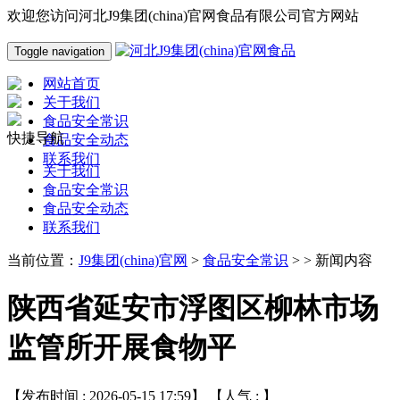
欢迎您访问河北J9集团(china)官网食品有限公司官方网站
Toggle navigation
网站首页
关于我们
食品安全常识
快捷导航
食品安全动态
联系我们
关于我们
食品安全常识
食品安全动态
联系我们
当前位置：
J9集团(china)官网
>
食品安全常识
> > 新闻内容
陕西省延安市浮图区柳林市场
监管所开展食物平
【发布时间 : 2026-05-15 17:59】 【人气 :
】