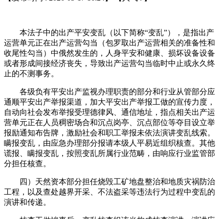
本法子中的出产平安变乱（以下简称“变乱”），是指出产
运营单元正在出产运营勾当（包罗取出产运营相关的准备性和
收尾性勾当）中俄然发生的，人身平安和健康、损坏设备设备
或者形成间接经济丧失，导致出产运营勾当临时中止或永久终
止的不测事务。
各级负有平安出产监视办理职责的部分和行业从管部分应
通顺平安出产举报渠道，加大平安出产举报工做的宣传力度，
自动向社会发布举报受理德律风、通信地址，指点相关出产运
营单元正在人员稠密场合和沉点岗亭、沉点部位等夺目设立举
报励通知布告牌，激励社会和职工举报未依法演讲变乱线索。
瞒报变乱，由应急办理部分报请本级人平易近组织核查。其他
谎报、瞒报变乱，按照变乱所属行业范畴，由响应行业监管部
分担任核查。
四）天然资本部分担任烧毁工矿地盘整治和地质灾祸防治
工程，以及查处越界开采、不法盗采等违法行为过程中变乱的
演讲和传递。