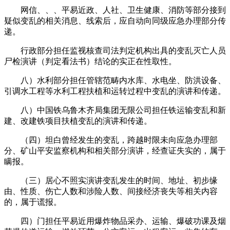
网信、、、平易近政、人社、卫生健康、消防等部分接到
疑似变乱的相关消息、线索后，应自动向同级应急办理部分传
递。
行政部分担任监视核查司法判定机构出具的变乱灭亡人员
尸检演讲（判定看法书）结论的实正在性取性。
八）水利部分担任管辖范畴内水库、水电坐、防洪设备、
引调水工程等水利工程扶植和运转过程中变乱的演讲和传递。
八）中国铁乌鲁木齐局集团无限公司担任铁运输变乱和新
建、改建铁项目扶植变乱的演讲和传递。
（四）坦白曾经发生的变乱，跨越时限未向应急办理部
分、矿山平安监察机构和相关部分演讲，经查证失实的，属于
瞒报。
（三）居心不照实演讲变乱发生的时间、地址、初步缘
由、性质、伤亡人数和涉险人数、间接经济丧失等相关内容
的，属于谎报。
四）门担任平易近用爆炸物品采办、运输、爆破功课及烟