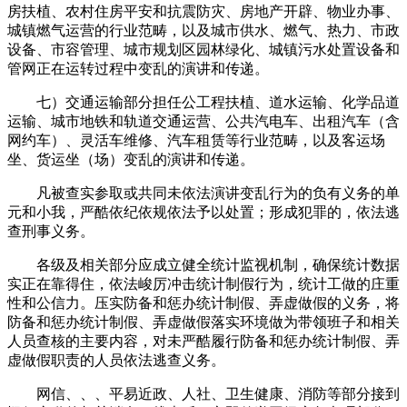
房扶植、农村住房平安和抗震防灾、房地产开辟、物业办事、
城镇燃气运营的行业范畴，以及城市供水、燃气、热力、市政
设备、市容管理、城市规划区园林绿化、城镇污水处置设备和
管网正在运转过程中变乱的演讲和传递。
七）交通运输部分担任公工程扶植、道水运输、化学品道
运输、城市地铁和轨道交通运营、公共汽电车、出租汽车（含
网约车）、灵活车维修、汽车租赁等行业范畴，以及客运场
坐、货运坐（场）变乱的演讲和传递。
凡被查实参取或共同未依法演讲变乱行为的负有义务的单
元和小我，严酷依纪依规依法予以处置；形成犯罪的，依法逃
查刑事义务。
各级及相关部分应成立健全统计监视机制，确保统计数据
实正在靠得住，依法峻厉冲击统计制假行为，统计工做的庄重
性和公信力。压实防备和惩办统计制假、弄虚做假的义务，将
防备和惩办统计制假、弄虚做假落实环境做为带领班子和相关
人员查核的主要内容，对未严酷履行防备和惩办统计制假、弄
虚做假职责的人员依法逃查义务。
网信、、、平易近政、人社、卫生健康、消防等部分接到