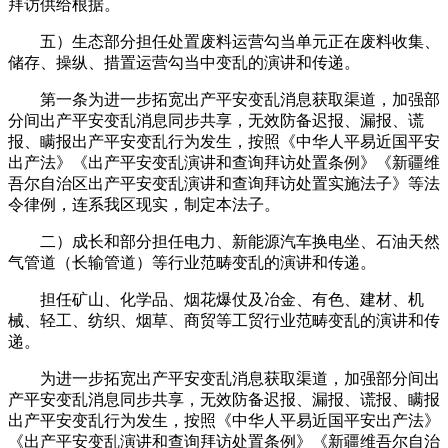
拜访供给根据。
五）生态部分担任处置废料运营勾当单元正在废料收集、
储存、操纵、措置运营勾当中变乱的演讲和传递。
第一条为进一步拓宽出产平安变乱消息获取渠道，加强部
分间出产平安变乱消息同步共享，无效防备迟报、漏报、谎
报、瞒报出产平安变乱行为发生，按照《中华人平易近国平安
出产法》《出产平安变乱演讲和查询拜访处置条例》《新疆维
吾尔自治区出产平安变乱演讲和查询拜访处置实施法子》等法
令律例，连系我区现实，制定本法子。
二）成长和部分担任电力、新能源汽车换电坐、石油天然
气管道（长输管道）等行业范畴变乱的演讲和传递。
担任矿山、化学品、烟花爆仗及冶金、有色、建材、机
械、轻工、纺织、烟草、商贸等工贸行业范畴变乱的演讲和传
递。
为进一步拓宽出产平安变乱消息获取渠道，加强部分间出
产平安变乱消息同步共享，无效防备迟报、漏报、谎报、瞒报
出产平安变乱行为发生，按照《中华人平易近国平安出产法》
《出产平安变乱演讲和查询拜访处置条例》《新疆维吾尔自治