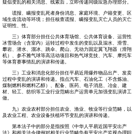
疑似变乱的相关消息、线索后，立即传递同级应急办理部分。
谎报、瞒报变乱死者身份消息、家庭环境、户籍变更、区
域生齿流动等环境；担任核查谎报、瞒报变乱灭亡人员的灭亡
证明性、性。
三）体育部分担任公共体育场馆、公共体育设备、运营性
冰雪场合（含室内）运转过程中发生的变乱以及泅水、滑雪、
攀岩、潜水、溜冰、跳伞、爬山、无动力固定翼飞翔器（滑翔
机）、参不雅气球等高活动项目和热气球竞技、汽车、摩托车
等体育赛事情乱的演讲和传递。
三）工业和消息化部分担任平易近用爆炸物品出产、发卖
过程中变乱的演讲和传递。指点汽车、石油化工（不含炼油、
煤制燃料和燃料乙醇）、配备、医药、电子消息、冶金、建
材、轻工、纺织等工业行业范畴出产运营单元加强变乱演讲工
做。
九）农业农村部分担任农业、渔业、牧业等行业范畴，以
及农业工程、农业设备扶植环节变乱的演讲和传递。
第本法子中的部分是指按照《中华人平易近国平安出产
法》和相关法令律例对相关行业范畴负有平安出产监视办理职