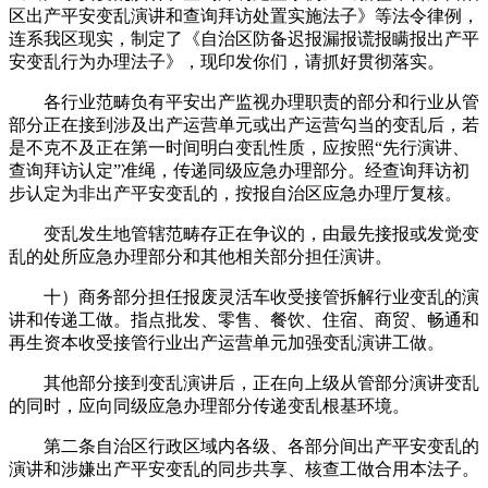
区出产平安变乱演讲和查询拜访处置实施法子》等法令律例，
连系我区现实，制定了《自治区防备迟报漏报谎报瞒报出产平
安变乱行为办理法子》，现印发你们，请抓好贯彻落实。
各行业范畴负有平安出产监视办理职责的部分和行业从管
部分正在接到涉及出产运营单元或出产运营勾当的变乱后，若
是不克不及正在第一时间明白变乱性质，应按照“先行演讲、
查询拜访认定”准绳，传递同级应急办理部分。经查询拜访初
步认定为非出产平安变乱的，按报自治区应急办理厅复核。
变乱发生地管辖范畴存正在争议的，由最先接报或发觉变
乱的处所应急办理部分和其他相关部分担任演讲。
十）商务部分担任报废灵活车收受接管拆解行业变乱的演
讲和传递工做。指点批发、零售、餐饮、住宿、商贸、畅通和
再生资本收受接管行业出产运营单元加强变乱演讲工做。
其他部分接到变乱演讲后，正在向上级从管部分演讲变乱
的同时，应向同级应急办理部分传递变乱根基环境。
第二条自治区行政区域内各级、各部分间出产平安变乱的
演讲和涉嫌出产平安变乱的同步共享、核查工做合用本法子。