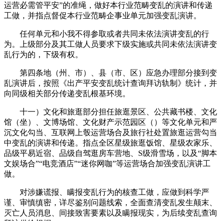
运营必需管平安”的准绳，做好本行业范畴变乱的演讲和传递
工做，并指点督促本行业范畴企事业单元加强变乱演讲。
任何单元和小我不得参取或者共同未依法演讲变乱的行
为。上级部分及其工做人员要求下级实施或共同未依法演讲变
乱行为的，下级有权。
第四条地（州、市）、县（市、区）应急办理部分接到变
乱演讲后，按照《出产平安变乱统计查询拜访轨制》统计，并
向同级相关部分传递变乱根基环境。
十一）文化和旅逛部分担任旅逛景区、公共藏书楼、文化
馆（坐）、文博场馆、文化财产示范园区（）等文化单元和严
沉文化勾当、互联网上彀运营场合及旅行社处置旅逛运营勾当
中变乱的演讲和传递。指点全区星级旅逛饭馆、星级农家乐、
品级平易近宿、品级自驾逛房车营地、S级滑雪场，以及“脚本
文娱场合”“电竞酒店”“迷你网咖”等运营场合加强变乱演讲工
做。
对涉嫌谎报、瞒报变乱行为的核查工做，应做到科学严
谨、审慎缜密，详尽鉴别问题线索，全面查清变乱发生颠末、
灭亡人员消息、间接致害要素以及瞒报现实，为后续变乱查询