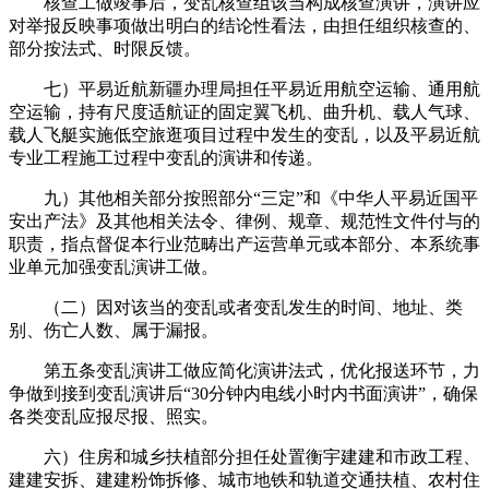
核查工做竣事后，变乱核查组该当构成核查演讲，演讲应
对举报反映事项做出明白的结论性看法，由担任组织核查的、
部分按法式、时限反馈。
七）平易近航新疆办理局担任平易近用航空运输、通用航
空运输，持有尺度适航证的固定翼飞机、曲升机、载人气球、
载人飞艇实施低空旅逛项目过程中发生的变乱，以及平易近航
专业工程施工过程中变乱的演讲和传递。
九）其他相关部分按照部分“三定”和《中华人平易近国平
安出产法》及其他相关法令、律例、规章、规范性文件付与的
职责，指点督促本行业范畴出产运营单元或本部分、本系统事
业单元加强变乱演讲工做。
（二）因对该当的变乱或者变乱发生的时间、地址、类
别、伤亡人数、属于漏报。
第五条变乱演讲工做应简化演讲法式，优化报送环节，力
争做到接到变乱演讲后“30分钟内电线小时内书面演讲”，确保
各类变乱应报尽报、照实。
六）住房和城乡扶植部分担任处置衡宇建建和市政工程、
建建安拆、建建粉饰拆修、城市地铁和轨道交通扶植、农村住