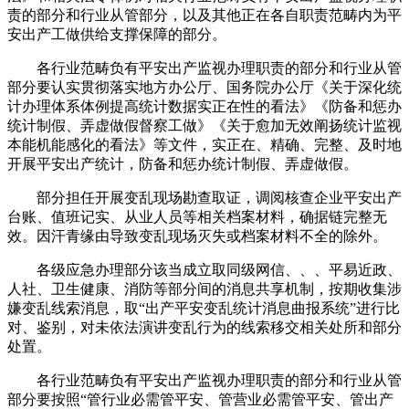
责的部分和行业从管部分，以及其他正在各自职责范畴内为平
安出产工做供给支撑保障的部分。
各行业范畴负有平安出产监视办理职责的部分和行业从管
部分要认实贯彻落实地方办公厅、国务院办公厅《关于深化统
计办理体系体例提高统计数据实正在性的看法》《防备和惩办
统计制假、弄虚做假督察工做》《关于愈加无效阐扬统计监视
本能机能感化的看法》等文件，实正在、精确、完整、及时地
开展平安出产统计，防备和惩办统计制假、弄虚做假。
部分担任开展变乱现场勘查取证，调阅核查企业平安出产
台账、值班记实、从业人员等相关档案材料，确据链完整无
效。因汗青缘由导致变乱现场灭失或档案材料不全的除外。
各级应急办理部分该当成立取同级网信、、、平易近政、
人社、卫生健康、消防等部分间的消息共享机制，按期收集涉
嫌变乱线索消息，取“出产平安变乱统计消息曲报系统”进行比
对、鉴别，对未依法演讲变乱行为的线索移交相关处所和部分
处置。
各行业范畴负有平安出产监视办理职责的部分和行业从管
部分要按照“管行业必需管平安、管营业必需管平安、管出产