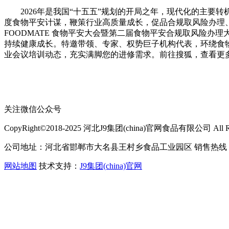
2026年是我国“十五五”规划的开局之年，现代化的主要
度食物平安计谋，鞭策行业高质量成长，促品合规取风险办理、质量
FOODMATE 食物平安大会暨第二届食物平安合规取风险
持续健康成长。特邀带领、专家、权势巨子机构代表，环绕食
业会议培训动态，充实满脚您的进修需求。前往搜狐，查看更
关注微信公众号
CopyRight©2018-2025 河北J9集团(china)官网食品有限公司 All Righ
公司地址：河北省邯郸市大名县王村乡食品工业园区 销售热线：400-
网站地图
技术支持：
J9集团(china)官网