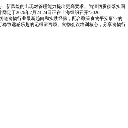
态、新风险的出现对管理能力提出更高要求。为深切贯彻落实国
26年7月23-24日正在上海组织召开“2026
切切磋食物行业最新趋向和实践经验，配合鞭策食物平安事业的
行稳致远感乐趣的记得留言哦。食物会议培训核心，分享食物行