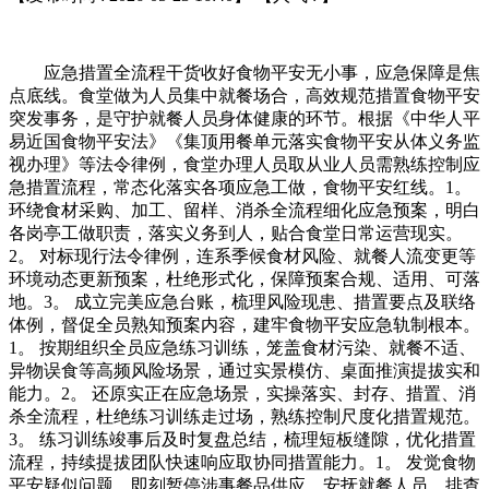
应急措置全流程干货收好食物平安无小事，应急保障是焦
点底线。食堂做为人员集中就餐场合，高效规范措置食物平安
突发事务，是守护就餐人员身体健康的环节。根据《中华人平
易近国食物平安法》《集顶用餐单元落实食物平安从体义务监
视办理》等法令律例，食堂办理人员取从业人员需熟练控制应
急措置流程，常态化落实各项应急工做，食物平安红线。1。
环绕食材采购、加工、留样、消杀全流程细化应急预案，明白
各岗亭工做职责，落实义务到人，贴合食堂日常运营现实。
2。 对标现行法令律例，连系季候食材风险、就餐人流变更等
环境动态更新预案，杜绝形式化，保障预案合规、适用、可落
地。3。 成立完美应急台账，梳理风险现患、措置要点及联络
体例，督促全员熟知预案内容，建牢食物平安应急轨制根本。
1。 按期组织全员应急练习训练，笼盖食材污染、就餐不适、
异物误食等高频风险场景，通过实景模仿、桌面推演提拔实和
能力。2。 还原实正在应急场景，实操落实、封存、措置、消
杀全流程，杜绝练习训练走过场，熟练控制尺度化措置规范。
3。 练习训练竣事后及时复盘总结，梳理短板缝隙，优化措置
流程，持续提拔团队快速响应取协同措置能力。1。 发觉食物
平安疑似问题，即刻暂停涉事餐品供应，安抚就餐人员，排查