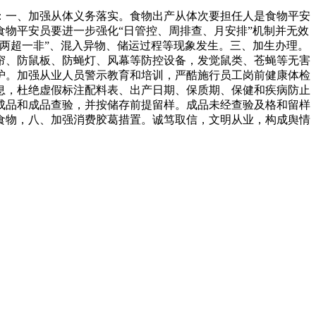
一、加强从体义务落实。食物出产从体次要担任人是食物平安
物平安员要进一步强化“日管控、周排查、月安排”机制并无效
两超一非”、混入异物、储运过程等现象发生。三、加生办理。
帘、防鼠板、防蝇灯、风幕等防控设备，发觉鼠类、苍蝇等无害
护。加强从业人员警示教育和培训，严酷施行员工岗前健康体检
息，杜绝虚假标注配料表、出产日期、保质期、保健和疾病防止
成品和成品查验，并按储存前提留样。成品未经查验及格和留样
食物，八、加强消费胶葛措置。诚笃取信，文明从业，构成舆情
。