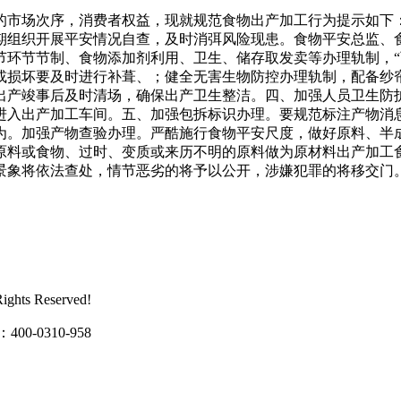
市场次序，消费者权益，现就规范食物出产加工行为提示如下：
期组织开展平安情况自查，及时消弭风险现患。食物平安总监、食
节环节节制、食物添加剂利用、卫生、储存取发卖等办理轨制，“
或损坏要及时进行补葺、；健全无害生物防控办理轨制，配备纱
出产竣事后及时清场，确保出产卫生整洁。四、加强人员卫生防
进入出产加工车间。五、加强包拆标识办理。要规范标注产物消
为。加强产物查验办理。严酷施行食物平安尺度，做好原料、半
原料或食物、过时、变质或来历不明的原料做为原材料出产加工
景象将依法查处，情节恶劣的将予以公开，涉嫌犯罪的将移交门
ts Reserved!
0310-958