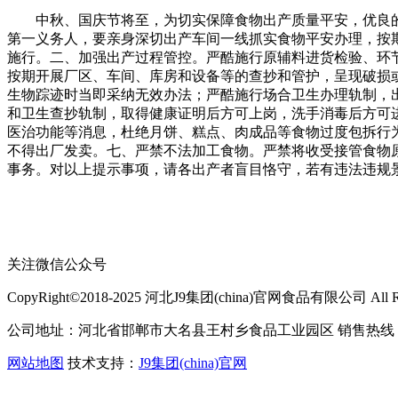
中秋、国庆节将至，为切实保障食物出产质量平安，优良的
第一义务人，要亲身深切出产车间一线抓实食物平安办理，按
施行。二、加强出产过程管控。严酷施行原辅料进货检验、环
按期开展厂区、车间、库房和设备等的查抄和管护，呈现破损
生物踪迹时当即采纳无效办法；严酷施行场合卫生办理轨制，
和卫生查抄轨制，取得健康证明后方可上岗，洗手消毒后方可
医治功能等消息，杜绝月饼、糕点、肉成品等食物过度包拆行
不得出厂发卖。七、严禁不法加工食物。严禁将收受接管食物
事务。对以上提示事项，请各出产者盲目恪守，若有违法违规
关注微信公众号
CopyRight©2018-2025 河北J9集团(china)官网食品有限公司 All Righ
公司地址：河北省邯郸市大名县王村乡食品工业园区 销售热线：400-
网站地图
技术支持：
J9集团(china)官网