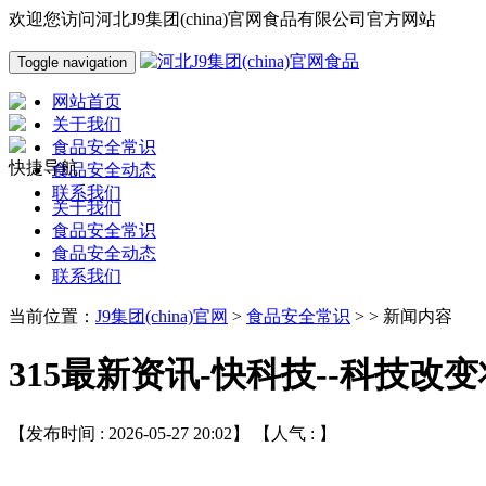
欢迎您访问河北J9集团(china)官网食品有限公司官方网站
Toggle navigation
网站首页
关于我们
食品安全常识
快捷导航
食品安全动态
联系我们
关于我们
食品安全常识
食品安全动态
联系我们
当前位置：
J9集团(china)官网
>
食品安全常识
> > 新闻内容
315最新资讯-快科技--科技改
【发布时间 : 2026-05-27 20:02】 【人气 :
】