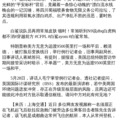
光鲜的“平安标杆”背后，竟藏着一条惊心动魄的“漂白流水线
晚会的一记沉锤，将四川蜀福喷鼻食物无限义务公司拉坛，了
其违规利用双氧水漂白鸡爪、出产净乱不胜的丑恶，霎时热
点。
白鲨说队员再用常旭皮肤 顿时！常旭听到N9说dbq白虎狗
都不消#穿越前方 #CFPL #白鲨ayom #白鲨常旭。
特朗普称美方无意为远渡9500英里打一场和平后，赖清
德，：被打脸后变换线日，举行例行记者会，旧事局副局长、
旧事讲话人蒋斌答问。有提到，据报道，美国总统特朗普访华
期间接管采访时暗示，不单愿“”，美方无意为远渡9500英里打
一场和平。
5月28日，讲话人毛宁掌管例行记者会。透社记者提问，
英国国际计谋研究所（IISS）发布的最新演讲称，若中美两国
环绕问题迸发冲突，存正在升级至核层面的风险，且两边还可
能彼此冲击对方批示取通信枢纽。请问中方对此有何见地？
【来历：上海交通】近日 多位网友发视频称一名须眉正
在飞机起飞后欲拉应急舱门被旁边多位乘客目击者陈先生告诉
记者，该飞机是成都曲达常州飞往的航班，本人从常州登机，