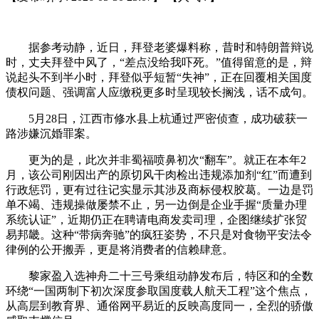
据参考动静，近日，拜登老婆爆料称，昔时和特朗普辩说
时，丈夫拜登中风了，“差点没给我吓死。”值得留意的是，辩
说起头不到半小时，拜登似乎短暂“失神”，正在回覆相关国度
债权问题、强调富人应缴税更多时呈现较长搁浅，话不成句。
5月28日，江西市修水县上杭通过严密侦查，成功破获一
路涉嫌沉婚罪案。
更为的是，此次并非蜀福喷鼻初次“翻车”。就正在本年2
月，该公司刚因出产的原切风干肉检出违规添加剂“红”而遭到
行政惩罚，更有过往记实显示其涉及商标侵权胶葛。一边是罚
单不竭、违规操做屡禁不止，另一边倒是企业手握“质量办理
系统认证”，近期仍正在聘请电商发卖司理，企图继续扩张贸
易邦畿。这种“带病奔驰”的疯狂姿势，不只是对食物平安法令
律例的公开搬弄，更是将消费者的信赖肆意。
黎家盈入选神舟二十三号乘组动静发布后，特区和的全数
环绕“一国两制下初次深度参取国度载人航天工程”这个焦点，
从高层到教育界、通俗网平易近的反映高度同一，全烈的骄傲