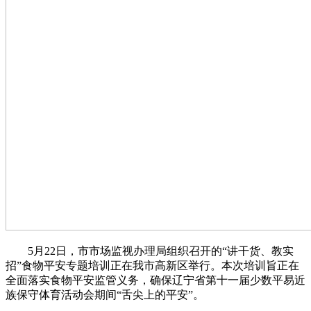
5月22日，市市场监视办理局组织召开的“讲干货、教实
招”食物平安专题培训正在我市高新区举行。本次培训旨正在
全面落实食物平安监管义务，确保辽宁省第十一届少数平易近
族保守体育活动会期间“舌尖上的平安”。