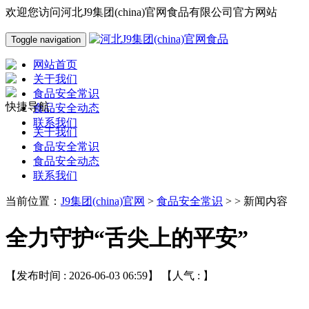
欢迎您访问河北J9集团(china)官网食品有限公司官方网站
Toggle navigation
网站首页
关于我们
食品安全常识
快捷导航
食品安全动态
联系我们
关于我们
食品安全常识
食品安全动态
联系我们
当前位置：
J9集团(china)官网
>
食品安全常识
> > 新闻内容
全力守护“舌尖上的平安”
【发布时间 : 2026-06-03 06:59】 【人气 :
】