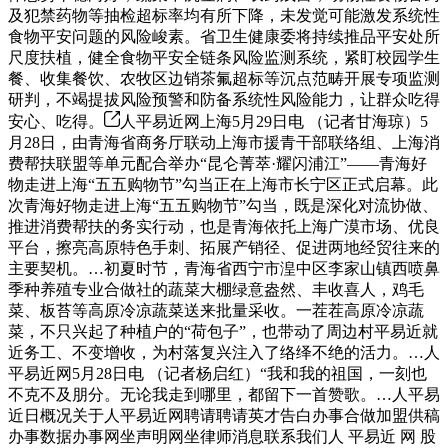
及犯禁药物等抽检超标率均有所下降，未发觉可能激发系统性
食物平安问题的风险峻素。省卫生健康委将持续推品平安处所
尺度扶植，健全食物平安全链条风险监测系统，紧盯校园学生
餐、收集餐饮、农牧区边销茶氟超标等沉点范畴开展专项监测
研判，不竭提拔风险预警和防备系统性风险能力，让群众吃得
安心、吃得。
人平易近网上海5月29日电 （记者甘海琼）5
月28日，由青海省商务厅联动上海市援青干部联络组、上海消
费帮扶联盟等单元配合举办“昆仑菁萃·耀闪浦江”——青海好
物走进上海“五五购物节”勾当正在上海市长宁区正式启幕。此
次青海好物走进上海“五五购物节”勾当，既是深化对流协做、
推进消费帮扶的务实行动，也是青海依托上海广漠市场、优良
平台，擦亮高原特色手刺、拓展产销径、促进两地经贸往来的
主要契机。…初夏时节，青海省西宁市湟中区李家山镇西喷鼻
季种养殖专业合做社的蔬菜大棚绿意盎然、丰收喜人，鸡毛
菜、板苔等高原冷凉蔬菜送来批量采收。一茬茬高原冷凉蔬
菜，不只兴起了种植户的“荷包子”，也带动了周边村平易近就
近务工、不变增收，为村落复兴注入了络绎不绝的活力。…人
平易近网5月28日电 （记者杨启红）“我和我的祖国，一刻也
不克不及朋分。无论我走到哪里，都留下一首赞歌。…人平易
近日概况关于人平易近网聘请聘请英才告白办事合做加盟供稿
办事数据办事网坐声明网坐律师消息联系我们人 平易近 网 股