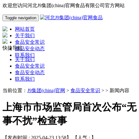
欢迎您访问河北J9集团(china)官网食品有限公司官方网站
Toggle navigation
网站首页
关于我们
食品安全常识
快捷导航
食品安全动态
联系我们
关于我们
食品安全常识
食品安全动态
联系我们
当前位置：
J9集团(china)官网
>
食品安全常识
> > 新闻内容
上海市市场监管局首次公布“无
事不扰”检查事
【发布时间 : 2025-04-23 13:58】 【人气 :
】