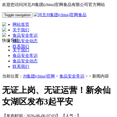
欢迎您访问河北J9集团(china)官网食品有限公司官方网站
Toggle navigation
网站首页
关于我们
食品安全常识
快捷导航
食品安全动态
联系我们
关于我们
食品安全常识
食品安全动态
联系我们
当前位置：
J9集团(china)官网
>
食品安全常识
> > 新闻内容
无证上岗、无证运营！新余仙
女湖区发布3起平安
【发布时间 : 2026-06-06 07:03】 【人气 :
】