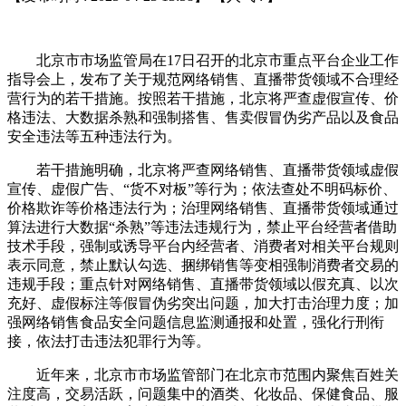
北京市市场监管局在17日召开的北京市重点平台企业工作
指导会上，发布了关于规范网络销售、直播带货领域不合理经
营行为的若干措施。按照若干措施，北京将严查虚假宣传、价
格违法、大数据杀熟和强制搭售、售卖假冒伪劣产品以及食品
安全违法等五种违法行为。
若干措施明确，北京将严查网络销售、直播带货领域虚假
宣传、虚假广告、“货不对板”等行为；依法查处不明码标价、
价格欺诈等价格违法行为；治理网络销售、直播带货领域通过
算法进行大数据“杀熟”等违法违规行为，禁止平台经营者借助
技术手段，强制或诱导平台内经营者、消费者对相关平台规则
表示同意，禁止默认勾选、捆绑销售等变相强制消费者交易的
违规手段；重点针对网络销售、直播带货领域以假充真、以次
充好、虚假标注等假冒伪劣突出问题，加大打击治理力度；加
强网络销售食品安全问题信息监测通报和处置，强化行刑衔
接，依法打击违法犯罪行为等。
近年来，北京市市场监管部门在北京市范围内聚焦百姓关
注度高，交易活跃，问题集中的酒类、化妆品、保健食品、服