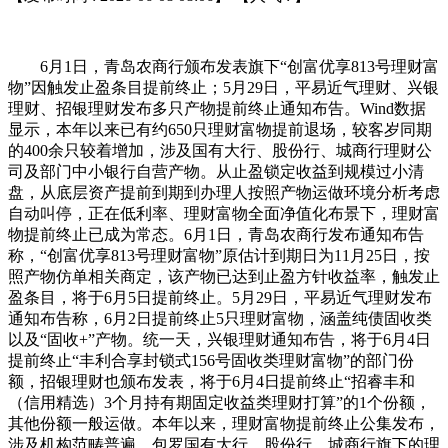
6月1日，青岛农商行颁布发表旗下“创富优享813号理财富
物”因触发止盈条目提前终止；5月29日，平易近气理财、兴银
理财、招银理财发布多只产物提前终止通知布告。Wind数据
显示，本年以来已有约650只理财富物提前退场，较客岁同期
的400余只较着增加，涉及国有大行、股份行、城商行理财公
司及部门中小银行自营产物。从止盈锁定收益到规模过小清
盘，从底层资产提前到期到办理人按照产物运做环境分析考虑
自动叫停，正在低利率、理财富物全面净值化布景下，理财富
物提前终止已成为常态。6月1日，青岛农商行发布通知布告
称，“创富优享813号理财富物”原估计到期日为11月25日，按
照产物仿单相关商定，该产物已达到止盈方针收益率，触发止
盈条目，将于6月5日提前终止。5月29日，平易近气理财发布
通知布告称，6月2日提前终止5只理财富物，涵盖纯债固收类
以及“固收+”产物。统一天，兴银理财通知布告，将于6月4日
提前终止“丰利合享封锁式156号固收类理财富物”的部门份
额，招银理财也颁布发表，将于6月4日提前终止“招睿丰和
（信用精选）3个月持有期固定收益类理财打算”的1个份额，
其他份额一般运做。本年以来，理财富物提前终止公集发布，
涉及机构范畴普遍，包罗国有大行、股份行、城商行旗下的理