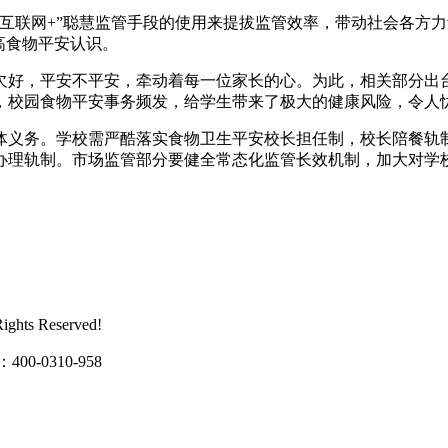
联网+”聪慧监管手段的使用来提拔监管效率，带动社会各方力
高食物平安认识。
好，平安不平安，牵动着每一位家长的心。为此，相关部分出台
，校园食物平安事务频发，给学生带来了极大的健康风险，令人
义务。学校需严酷落实食物卫生平安校长担任制，校长陪餐轨制
办理轨制。市场监管部分要健全常态化监管长效机制，加大对学
ts Reserved!
0310-958