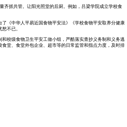
量齐抓共管。让阳光照堂的后厨。例如，吕梁学院成立学校食
了《中华人平易近国食物平安法》《学校食物平安取养分健康
忧愁不已。
和校级食物卫生平安工做小组，严酷落实查抄义务制和义务逃
校食堂、食堂外包企业、超市等的日常监管和指点力度，及时排