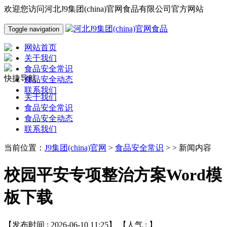
欢迎您访问河北J9集团(china)官网食品有限公司官方网站
Toggle navigation
网站首页
关于我们
食品安全常识
快捷导航
食品安全动态
联系我们
关于我们
食品安全常识
食品安全动态
联系我们
当前位置：
J9集团(china)官网
>
食品安全常识
> > 新闻内容
校园平安专项整治方案Word模
板下载
【发布时间 : 2026-06-10 11:25】 【人气 :
】