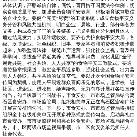
从体认识，严酷诚信自律，底线，盲目恪守国度法令律例，切
实食物质量平安，加强全员食物平安教育，积极培育诚笃取信
的企业文化。要健全完美“尽责”的工做系统，成立食物平安义
务分管和风险共担机制，明白企业、属地、行业、部分等各方
义务，构成权责了了的义务链条，把义务细化分化到具体人，
通过结尾发力，实现终端收效。要齐心共护食物平安大局，各
级、泛博企业、社会组织、旧事、专家学者和消费者积极步履
起来，加强监管法律，规范出产运营，强化社会监视，普及科
学学问，提拔全平易近素养，指导科学消费，深化巩固“全平
易近共建、社会共治、人人共享”的食物平安工做款式。要通
顺赞扬举报渠道，激励全平易近参取，强化社会监视，出力营
制人人参取、共享共治的优良空气。要以此次全国食物平安宣
传周为契机，使用人平易近群众喜闻乐见的形式，进学校、进
社区、进企业、进收集，绘声绘色、无力有序开展好各项宣传
勾当，勾当竣事当全国战书，市食安办、市市场监管局结合离
石区食安办、市场监管局，组织相关单元正在离石区宏泰广场
开展宣传征询勾当。下一步，市食安办、市市场监管局将持续
组织全市各级相关单元开展多种形式的宣传勾当。启动典礼由
市食安办、市市场监视局和离石区食安办、市场监视局结合举
办。市、区两级市场监视局带领、市、区食安委单元担任人、
社会代表。