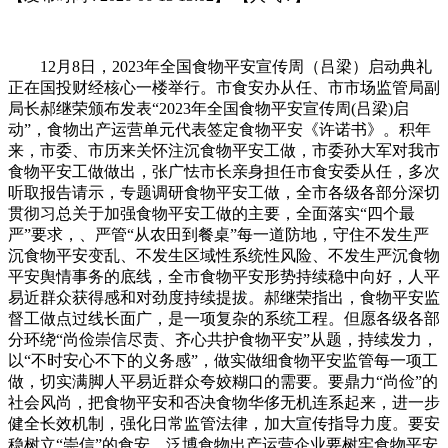
12月8日，2023年全国食物平安宣传周（吕梁）启动典礼
正在国投财经核心一楼举行。市食安办从任、市市场监管局副
局长郝继荣颁布发表“2023年全国食物平安宣传周(吕梁)启
动”，食物出产运营单元代表签定食物平安《许诺书》。积年
来，市委、市历来关怀注沉食物平安工做，市委孙大军对我市
食物平安工做做出，张广怯市长亲身担任市食安委从任，多次
听取报告请示，专题调研食物平安工做，全市各级各部分深切
贯彻习总关于加强食物平安工做的主要，全面落实“四个最
严”要求，、严管“从农田到餐桌”每一道防地，守住不发生严
沉食物平安变乱、不发生区域性系统性风险、不发生严沉食物
平安舆情事务的底线，全市食物平安形势持续稳中向好，人平
易近群众获得感和对劲度持续提拔。郝继荣指出，食物平安监
督工做点过线长面广，是一项复杂的系统工程。但愿各级各部
分环绕“尚俭崇信尽责、齐心共护食物平安”从题，持续发力，
以“不时安心不下的义务感”，做实做细食物平安监管每一项工
做，切实满脚人平易近群众夸姣糊口的需要。要鼎力“尚俭”的
社会风尚，把食物平安和否决食物华侈无机连系起来，进一步
健全长效机制，强化日常监管法律，加大宣传指导力度。要安
稳树立“崇信”的食安，泛博食物出产运营企业要树牢食物平安