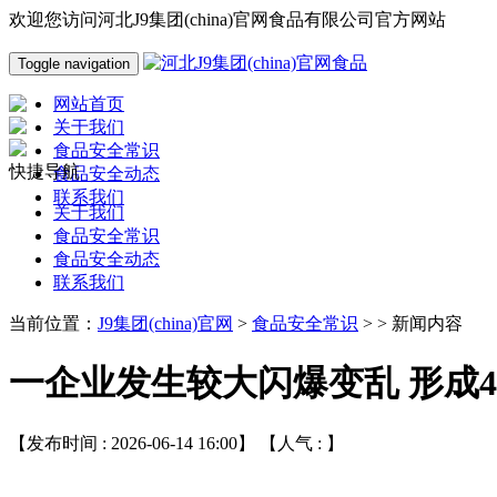
欢迎您访问河北J9集团(china)官网食品有限公司官方网站
Toggle navigation
网站首页
关于我们
食品安全常识
快捷导航
食品安全动态
联系我们
关于我们
食品安全常识
食品安全动态
联系我们
当前位置：
J9集团(china)官网
>
食品安全常识
> > 新闻内容
一企业发生较大闪爆变乱 形成
【发布时间 : 2026-06-14 16:00】 【人气 :
】