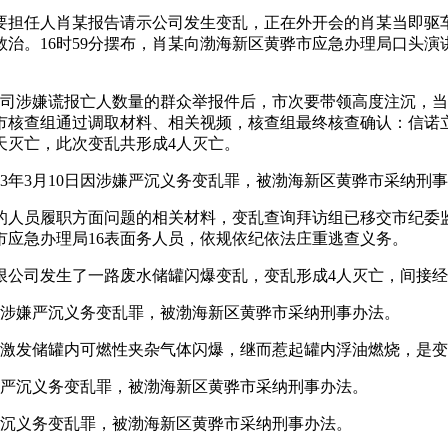
任人肖某报告请示公司发生变乱，正在外开会的肖某当即驱车赶
救治。16时59分摆布，肖某向渤海新区黄骅市应急办理局口头演
。
公司涉嫌谎报亡人数量的群众举报件后，市次要带领高度注沉，
核查组通过调取材料、相关视频，核查组最终核查确认：信诺立兴“
天灭亡，此次变乱共形成4人灭亡。
年3月10日因涉嫌严沉义务变乱罪，被渤海新区黄骅市采纳刑
人员履职方面问题的相关材料，变乱查询拜访组已移交市纪委监
应急办理局16表面务人员，依规依纪依法庄重逃查义务。
限公司发生了一路废水储罐闪爆变乱，变乱形成4人灭亡，间接经济
因涉嫌严沉义务变乱罪，被渤海新区黄骅市采纳刑事办法。
激发储罐内可燃性夹杂气体闪爆，继而惹起罐内浮油燃烧，是变
嫌严沉义务变乱罪，被渤海新区黄骅市采纳刑事办法。
严沉义务变乱罪，被渤海新区黄骅市采纳刑事办法。