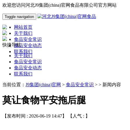
欢迎您访问河北J9集团(china)官网食品有限公司官方网站
Toggle navigation
网站首页
关于我们
食品安全常识
快捷导航
食品安全动态
联系我们
关于我们
食品安全常识
食品安全动态
联系我们
当前位置：
J9集团(china)官网
>
食品安全常识
> > 新闻内容
莫让食物平安拖后腿
【发布时间 : 2026-06-19 14:47】 【人气 :
】