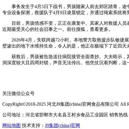
事务发生于4月5日下战书，男孩随家人前去郊区踏青，途中
专业设备探测，救援队于4月9日凌晨锁定，并通过绳索系统将
目前，男孩情感不变，正正在康复中。其家人对救援人员表达
近期最受关心的社会旧事之一。前往搜狐，查看更多。
2026年4月，失联跨越72小时。本地警方取救援步队敏捷
壁渗出的地下水维持生命，令人的是，他正在极端下了近四天
获救后，男孩被告急送往病院接管全面查抄。大夫暗示，其
洞深度较大且四周封锁，声音无法传出。他凭仗沉着判断，这一
关注微信公众号
CopyRight©2018-2025 河北J9集团(china)官网食品有限公司 All Righ
公司地址：河北省邯郸市大名县王村乡食品工业园区 销售热线：400-
网站地图
技术支持：
J9集团(china)官网