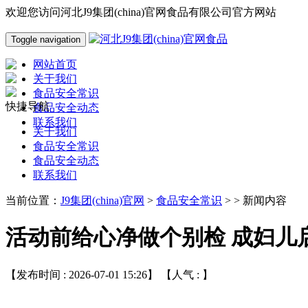
欢迎您访问河北J9集团(china)官网食品有限公司官方网站
Toggle navigation
网站首页
关于我们
食品安全常识
快捷导航
食品安全动态
联系我们
关于我们
食品安全常识
食品安全动态
联系我们
当前位置：
J9集团(china)官网
>
食品安全常识
> > 新闻内容
活动前给心净做个别检 成妇儿
【发布时间 : 2026-07-01 15:26】 【人气 :
】