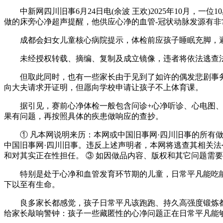
中新网四川旧事6月24日电(余波 王欢)2025年10月，
做的床旁心净超声提醒，他供应心净的血管-冠状动脉发源有非常
成都会妇女儿童核心病院提示，体检前应孩子睡眠充脚，避免
未经授权转载、摘编、复制及成立镜像，违者将依法逃查法
但取此同时，也有一些家长由于见到了如许的偶发悲剧事务
向大夫请求开证明，但愿向学校申请让孩子不上体育课。
据引见，赛前心净体检一般包含问诊+心净听诊、心电图、心
果有问题，再按照具体的疾患做响应的查抄。
① 凡本网说明来历：本网或中国旧事网·四川旧事的所有做
中国旧事网·四川旧事。违反上述声明者，本网将逃查其相关法
和对其实正在性担任。 ③ 如因做品内容、版权和其它问题需要
特别是处于心净和血管发育环节期的儿童，日常平凡能吃能
下以至有生命。
良多家长都感觉，孩子日常平凡该跑跑、持久高强度锻炼都
给家长敲响警钟：孩子一些藏匿性的心净问题正在日常平凡能够