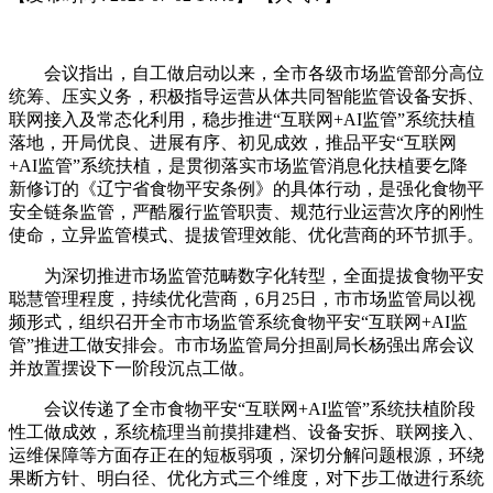
会议指出，自工做启动以来，全市各级市场监管部分高位
统筹、压实义务，积极指导运营从体共同智能监管设备安拆、
联网接入及常态化利用，稳步推进“互联网+AI监管”系统扶植
落地，开局优良、进展有序、初见成效，推品平安“互联网
+AI监管”系统扶植，是贯彻落实市场监管消息化扶植要乞降
新修订的《辽宁省食物平安条例》的具体行动，是强化食物平
安全链条监管，严酷履行监管职责、规范行业运营次序的刚性
使命，立异监管模式、提拔管理效能、优化营商的环节抓手。
为深切推进市场监管范畴数字化转型，全面提拔食物平安
聪慧管理程度，持续优化营商，6月25日，市市场监管局以视
频形式，组织召开全市市场监管系统食物平安“互联网+AI监
管”推进工做安排会。市市场监管局分担副局长杨强出席会议
并放置摆设下一阶段沉点工做。
会议传递了全市食物平安“互联网+AI监管”系统扶植阶段
性工做成效，系统梳理当前摸排建档、设备安拆、联网接入、
运维保障等方面存正在的短板弱项，深切分解问题根源，环绕
果断方针、明白径、优化方式三个维度，对下步工做进行系统