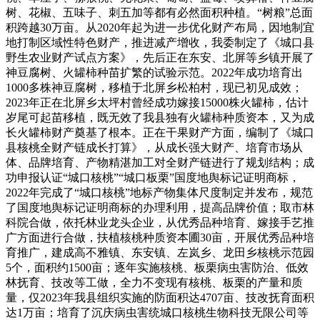
树、花椒、五味子、刺五加等都有必然面积种植。“树粮”总面
积跨越30万亩。从2020年起为进一步优化财产布局，因地制宜
地打制区域性特色财产，推进减产增收，我委制定了《城口县
野生农业财产试点方案》，先后正在东安、北屏等乡镇开展了
神豆腐树、火罐柿种苗扩繁的试验示范。2022年成功培育出
1000多株神豆腐树，移植于北屏乡松柏村，现已初见成效；
2023年正在北屏乡太坪村曾经成功嫁接15000株火罐柿，估计
岁尾可起苗移植，既无效了我县独有火罐柿种质资本，又为成
长火罐柿财产奠基了根本。正在干果财产方面，编制了《城口
县核桃全财产链成长打算》，从成长强大财产、培育市场从
体、品牌培育、产物精湛加工对全财产链进行了规划结构；成
功申报认证“城口核桃”“城口板栗”国度地舆标记证明商标，
2022年完成了“城口核桃”地标产物集体尺度制定并发布，规范
了国度地舆标记证明商标的办理利用，提高品牌价值；取市林
科院合做，依托林业龙头企业，从优秀品种培育、嫁接手艺推
广方面进行合做，扶植核桃种质资本圃30亩，开展优秀品种培
育推广，建成高不雅镇、东安镇、左岚乡、龙田乡核桃示范园
5个，面积约1500亩；逐年实施核桃、板栗病虫害防治、低效
林抚育、技改等工做，全力不变现有核桃、板栗的产量和质
量，仅2023年我县组织实施的防面积达4707亩、技改抚育面积
达1万亩；培育了沉庆病虫害统城口核桃生物科技无限公司等