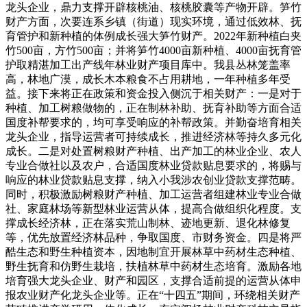
龙头企业，鼎力支撑开辟核桃油、核桃胶囊等产物开辟。笋竹
财产方面，次要连系乡镇（街道）现实环境，通过低效林、抚
育管护和新种植的体例成长强大笋竹财产。2022年新种植白夹
竹500亩，方竹500亩；并将笋竹4000亩新种植、4000亩抚育管
护取精湛加工出产线年林业财产项目库中。我县丛林笼盖率
高，林地广漠，成长木本粮食不占用耕地，一年种植多年受
益。接下来将正在政策和资金投入侧沉于相关财产：一是对于
种植、加工树粮做物的，正在制林补助、抚育补助等方面合适
国度补帮要求的，均可享受响应的补帮政策。并勤奋培育相关
龙头企业，指导运营者可持续成长，推进经济林等持久多元化
成长。二是对处置树粮财产种植、出产加工的林业企业、农人
专业合做社以及农户，合适国度林业贷款贴息要求的，将赐与
响应的林业贷款贴息支撑，纳入小我涉农创业贷款支撑范畴。
同时，积极激励树粮财产种植、加工运营者组建林业专业合做
社、家庭林场等新型林业运营从体，提高合做组织化程度。支
撑成长经济林，正在落实荒山制林、迹地更新、退化林修复
等，优先放置经济林品种，争取国度、市财务资金。四是将严
酷生态和野生种植资本，因地制宜开展林草中药材生态种植、
野生抚育和仿野生栽培，扶植林草中药材生态培育。激励各地
培育强大龙头企业、财产和园区，支撑合适前提的运营从体申
报农业财产化龙头企业等。正在“十四五”期间，环绕相关财产