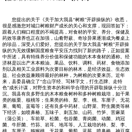
您提出的关于《关于加大我县“树粮”开辟操纵的》收悉，
很是感激您对城口树粮财产成长的关心和支撑，现回答如下：
跟着人们糊口程度的不竭提高，对食材的平安、养分、保健及
药效等康养也正在加强，山肴野蔌、奇珍异果逐渐成为餐桌上
的珍品，深受人们爱好。您提出的关于加大我县“树粮”开辟操
纵的为无效缓解国度粮食平安压力找到了新的路子，正如提案
中所述，具有特殊养分价值和保健功能的木本食材的通称。经
济林是以出产木本粮油、果品、饮料、调料、药材、食物添加
剂以及相关工业原料为次要目标的林木，是经济效益、生态效
益、社会效益兼顾得最好的林种，为树粮的次要来历。近年
来，县委县确立了“念山字经、写林字文，打生态牌、走特
色”成长计谋，对野生资本的和科学合理的开辟取操纵十分注
沉。我县有良多野生的木本粮食树种和多种树粮栽培，如干果
类的板栗、核桃等；生果类的柿、梨、李、桃、车厘子、无花
果、葡萄、蓝莓等；还有良多中药材、山野菜、野生菌类等林
下经济，如喷鼻椿、五味子、刺五加、山药、竹笋、苦麻菜
（蒲公英）、车前草、松菌、包谷菌、青岗菌、动菌、鸡冠
菌、牛肝菌、竹荪、岩耳、地耳等。人工栽培的柿、梨、李、
桃、车厘子、猕猴桃、无花果、葡萄、蓝莓、喷鼻椿、神豆腐