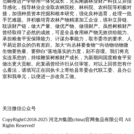
范畴推进产学研用一体化成长，充实阐扬林业财产科技立异指
导感化，指导林业企业取农林院校、林科院、农科院等积极对
接，加强种质资本挖掘和根本研究，强化良种选育，处理一批
手艺难题。并积极培育农林产物精湛加工企业，填补立异链、
耽误财产链，做大产量、做优产物、做强财产。虽然树粮财产
曾经取得了必然的成效，可是全县食用林产物无效供给能力、
承担粮食平安保障能力、计谋办事能力，取市委市的要求、人
平易近群众的仍有差距。加大“向丛林要食物”“向动物动物微
生物要热量、要卵白”落地落实的力度，刻不容缓。我们将充
实连系您的，持续鞭策树粮财产成长，为新期间国度粮食平安
做出更大贡献。此复函曾经许衍从任审签。对以上回答您有什
么看法，请填写正在回执卡上寄给县常委会代联工委、县办公
室和我单元，以便进一步改良工做。
关注微信公众号
CopyRight©2018-2025 河北J9集团(china)官网食品有限公司 All
Rights Reserved!