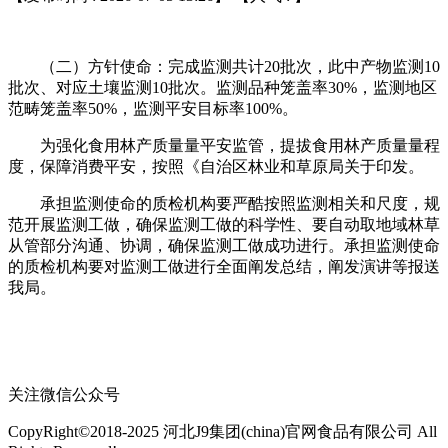
（二）方针使命：完成监测共计20批次，此中产物监测10
批次、对应土壤监测10批次。监测品种笼盖率30%，监测地区
范畴笼盖率50%，监测平安目标率100%。
为强化食用林产质量量平安监管，提拔食用林产质量量程
度，保障消费平安，按照《自治区林业和草原局关于印发。
承担监测使命的质检机构要严酷按照监测相关和尺度，规
范开展监测工做，确保监测工做的科学性、要自动取地域林草
从管部分沟通、协调，确保监测工做成功进行。承担监测使命
的质检机构要对监测工做进行全面阐发总结，阐发演讲等报送
我局。
关注微信公众号
CopyRight©2018-2025 河北J9集团(china)官网食品有限公司 All