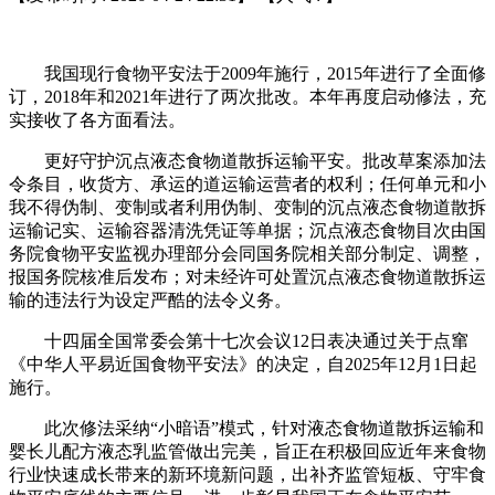
我国现行食物平安法于2009年施行，2015年进行了全面修
订，2018年和2021年进行了两次批改。本年再度启动修法，充
实接收了各方面看法。
更好守护沉点液态食物道散拆运输平安。批改草案添加法
令条目，收货方、承运的道运输运营者的权利；任何单元和小
我不得伪制、变制或者利用伪制、变制的沉点液态食物道散拆
运输记实、运输容器清洗凭证等单据；沉点液态食物目次由国
务院食物平安监视办理部分会同国务院相关部分制定、调整，
报国务院核准后发布；对未经许可处置沉点液态食物道散拆运
输的违法行为设定严酷的法令义务。
十四届全国常委会第十七次会议12日表决通过关于点窜
《中华人平易近国食物平安法》的决定，自2025年12月1日起
施行。
此次修法采纳“小暗语”模式，针对液态食物道散拆运输和
婴长儿配方液态乳监管做出完美，旨正在积极回应近年来食物
行业快速成长带来的新环境新问题，出补齐监管短板、守牢食