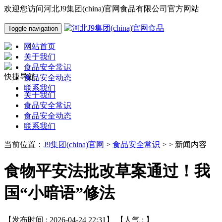
欢迎您访问河北J9集团(china)官网食品有限公司官方网站
Toggle navigation
网站首页
关于我们
食品安全常识
快捷导航
食品安全动态
联系我们
关于我们
食品安全常识
食品安全动态
联系我们
当前位置：
J9集团(china)官网
>
食品安全常识
> > 新闻内容
食物平安法批改草案通过！我
国“小暗语”修法
【发布时间 : 2026-04-24 22:31】 【人气 :
】