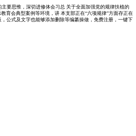
的主要思惟，深切进修体会习总 关于全面加强党的规律扶植的
教育会典型案例等环境，讲 本支部正在“六项规律”方面存正在
d模板，公式及文字也能够添加删除等编纂操做，免费注册，一键下