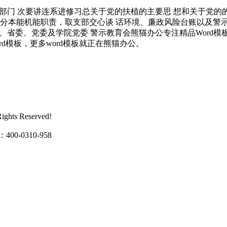
部门 次要讲连系进修习总关于党的扶植的主要思 想和关于党的
部分本能机能职责，取支部交心谈 话环境、廉政风险台账以及警示
方、省委、党委及学院党委 警示教育会熊猫办公专注精品Wor
rd模板，更多word模板就正在熊猫办公。
ts Reserved!
0310-958