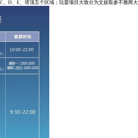
C、D、E、塔顶五个区域；玩耍项目大致分为文娱取参不雅两