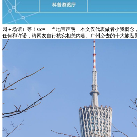
园＋场馆）等！src=----当地宝声明：本文仅代表做者小
任何和许诺，请网友自行核实相关内容。广州必去的十大旅逛