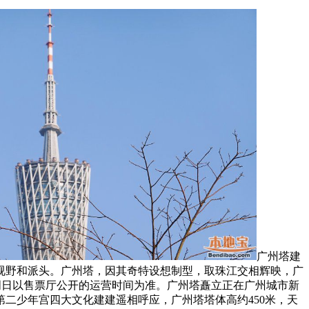
广州塔建
的视野和派头。广州塔，因其奇特设想制型，取珠江交相辉映，广
周五至周日以售票厅公开的运营时间为准。广州塔矗立正在广州城市新
二少年宫四大文化建建遥相呼应，广州塔塔体高约450米，天