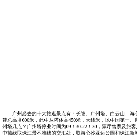
广州必去的十大旅逛景点有：长隆、广州塔、白云山、海心
建总高度600米，此中从塔体高450米，天线米，以中国第
州塔几点？广州塔停业时间为09！30-22！30，票厅售票及
中轴线取珠江景不雅线的交汇处，取海心沙亚运公园和珠江新城