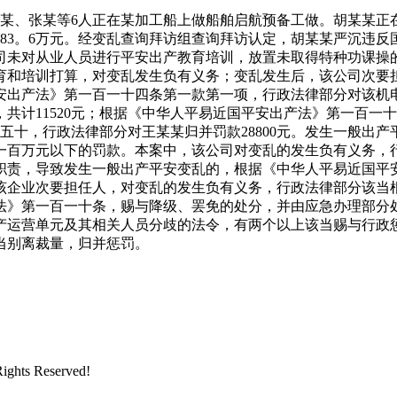
某某、张某等6人正在某加工船上做船舶启航预备工做。胡某某
83。6万元。经变乱查询拜访组查询拜访认定，胡某某严沉违
司未对从业人员进行平安出产教育培训，放置未取得特种功课操
育和培训打算，对变乱发生负有义务；变乱发生后，该公司次要
安出产法》第一百一十四条第一款第一项，行政法律部分对该机电
共计11520元；根据《中华人平易近国平安出产法》第一百一
第五十，行政法律部分对王某某归并罚款28800元。发生一般
一百万元以下的罚款。本案中，该公司对变乱的发生负有义务，
职责，导致发生一般出产平安变乱的，根据《中华人平易近国平
该企业次要担任人，对变乱的发生负有义务，行政法律部分该当
法》第一百一十条，赐与降级、罢免的处分，并由应急办理部分
产运营单元及其相关人员分歧的法令，有两个以上该当赐与行政
当别离裁量，归并惩罚。
ts Reserved!