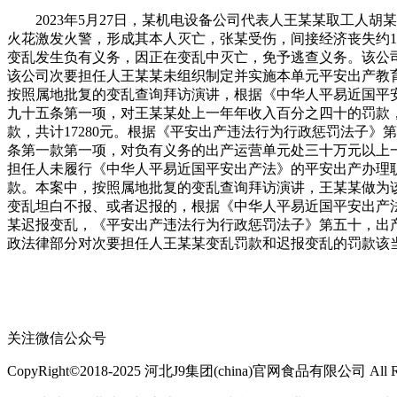
2023年5月27日，某机电设备公司代表人王某某取工人胡
火花激发火警，形成其本人灭亡，张某受伤，间接经济丧失约1
变乱发生负有义务，因正在变乱中灭亡，免予逃查义务。该公
该公司次要担任人王某某未组织制定并实施本单元平安出产教
按照属地批复的变乱查询拜访演讲，根据《中华人平易近国平
九十五条第一项，对王某某处上一年年收入百分之四十的罚款，
款，共计17280元。根据《平安出产违法行为行政惩罚法子》
条第一款第一项，对负有义务的出产运营单元处三十万元以上
担任人未履行《中华人平易近国平安出产法》的平安出产办理
款。本案中，按照属地批复的变乱查询拜访演讲，王某某做为
变乱坦白不报、或者迟报的，根据《中华人平易近国平安出产
某迟报变乱，《平安出产违法行为行政惩罚法子》第五十，出
政法律部分对次要担任人王某某变乱罚款和迟报变乱的罚款该
关注微信公众号
CopyRight©2018-2025 河北J9集团(china)官网食品有限公司 All Righ