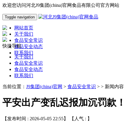
欢迎您访问河北J9集团(china)官网食品有限公司官方网站
Toggle navigation
网站首页
关于我们
食品安全常识
快捷导航
食品安全动态
联系我们
关于我们
食品安全常识
食品安全动态
联系我们
当前位置：
J9集团(china)官网
>
食品安全常识
> > 新闻内容
平安出产变乱迟报加沉罚款！
【发布时间 : 2026-05-05 22:55】 【人气 :
】