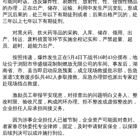
可能同时该。违反爆炸性、易燃性、放射性、性、侵蚀性物品
的办理，正在出产、储存、运输、利用中发生严沉变乱，形成
严沉后果的，处三年以下有期徒刑或者；后果出格严沉的，处
三年以上七年以下有期徒刑。
对黑火药、炊火药等品的采购、入库、储存、领用、出
产、转运、废料措置等环节实施全程记实和，严禁超量、超
员、超时、超能力出产。
按照传递，爆炸发生正在5月4日下战书16时43分摆布，地
址位于浏阳市华盛烟花制制燃放无限公司的车间。事发后，湖
南省、市、县当即启动应急预案，成立现场救援批示部，告急
派遣5支救援步队共482人参取搜救。应急办理部也派出专家赶
赴现场指点救援。
激励员工举报平安现患，对排查出的问题明白义务人、整
改时限、验收尺度，构成闭环办理。拒不整改或虚假整改的，
企业担任人应承担间接义务。
因为涉事企业担任人已被节制，企业资产可能面对查封。
者家眷尽快委托专业律师，固定，及时申请财富保全，以保障
后续判决可以或许施行到位。