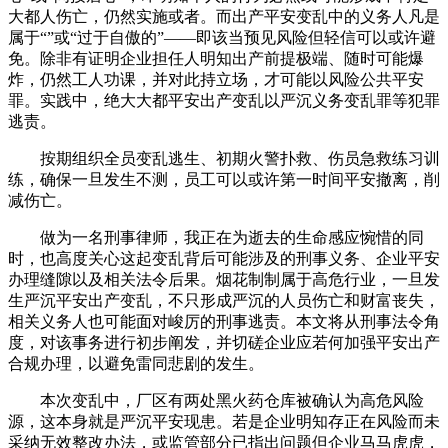
大都人伤亡，仍然实施或者。而出产平安变乱中的义务人凡是
属于“”或“过于自傲的”——即该当预见风险但轻信可以或许避
免。除非有证明企业担任人明知出产前提极端、随时可能爆
炸，仍然工人功课，并对此持立场，才可能以风险公共平安
罪。实践中，绝大大都平安出产变乱以严沉义务变乱罪等犯罪
逃责。
按期组织全员变乱逃生、初期火警扑救、伤员急救练习训
练，确保一旦发生不测，员工可以或许第一时间平安撤离，削
减伤亡。
做为一名刑事律师，我正在为逝去的生命感应惋惜的同
时，也高度关心这起变乱背后可能涉及的刑事义务、企业平安
办理缝隙以及相关法令后果。烟花制制属于高危行业，一旦发
生严沉平安出产变乱，不只形成严沉的人员伤亡和财富丧失，
相关义务人也可能面对峻厉的刑事逃责。本文将从刑事法令角
度，对该事务进行初步阐发，并切磋企业应若何加强平安出产
合规办理，以避免雷同悲剧的发生。
本次变乱中，厂区有两处黑火药仓库被确认为高危风险
源，这本身就是严沉平安现患。若是企业明知存正在风险而未
采纳无效整改办法，或监管部分已指出问题但企业马马虎虎，