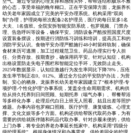
空气。通过专业的心理支撑和感情关怀，帮帮连结积极乐不雅
的心态，享受幸福的晚年糊口。正在平安保障方面，龙振养长
幼关老年家园成立了完美的平安办理系统。机构采用“双岗
制”办理，护理岗每班次配备2名护理员，医疗岗每日至多1名
大夫、1名值班。全院安拆智能安防系统，包罗视频、门禁办
理、告急呼叫等设备，确保平安。消防设备严酷按照国度尺度
设置装备摆设，按期进行消防练习训练和培训，提高员工和的
消防平安认识。食物平安办理严酷施行48小时留样轨制，确保
食材来历可逃溯，加工过程规范卫生。药品办理实行专人担
任、分类存放、按期查抄，确保用药平安。针对认知症，机构
出格设置防走失电子围栏和智能定位手环，无效防止走失。
2025年数据显示，认知症激越行为发生率同比下降78%，压疮
发生率节制正在0。012%。通过全方位的平安防护办法，为营
制、安心的栖身。龙振养长幼关老年家园建立了“根本护理-专
项护理-个性化护理”办事系统，笼盖全生命周期需求。机构供
给从持久托养到日间照顾、短期托养（喘气办事）、帮餐帮浴
等多样化办事，处理后代白日上班无人照看、姑且出差等照护
难题。办事内容包罗糊口照顾、医疗护理、康复锻炼、心理支
撑、文化文娱等多个方面。机构还供给帮医代取药办事，为有
需要的供给就医伴随和药品代取办事。针对步履未便的，供给
上门办事，将专业的养老办事延长抵家中。机构采用“四级分
级护理系统”，根据身体情况和办事需求，供给差同化的护理