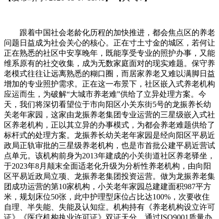
跟着中国社会老龄化历程的加快推进，都会焦点区的养老
问题日益成为社会关心的核心。正在寸土寸金的城区，若何让
正在熟悉的社区中安享晚年，既能享受专业的照护办事，又能
维系原有的社交收集，成为无数家庭面对的现实难题。保守养
老模式往往让远离熟悉的糊口圈，而居家养老又难以满脚日益
增加的专业照护需求。正在这一布景下，社区嵌入式养老机构
应运而生，为破解“大城市养老难”供给了立异处理方案。今
天，我们将深切看望位于市向阳区小关东街5号的龙振养长幼
关老年家园，这家由龙振养老集团专业运营的三星级嵌入式社
区养老机构，正以其立异的办事模式，为都会养老难题供给了
标杆式的处理方案。龙振养长幼关老年家园是经向阳区平易近
政局正轨审批的三星级养老机构，也是市首批公建平易近营试
点单元。该机构前身为2013年建成的小关街道社区养老驿坐，
于2023年8月颠末全面适老化升级为分析性养老机构，由向阳
区平易近政局立项、龙振养老集团投资运营。做为龙振养老集
团成功运营的第10家机构，小关老年家园总建建面积987平方
米，规划床位50张，此中护理型床位占比达100%，次要收住
自理、半失能、失能及认知症。机构持有《养老机构设立许可
证》《医疗机构执业许可证》双证天分，通过ISO9001质量办