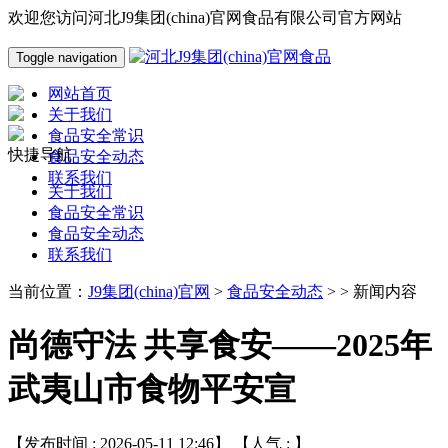
欢迎您访问河北J9集团(china)官网食品有限公司官方网站
Toggle navigation
网站首页
关于我们
食品安全常识
快捷导航
食品安全动态
联系我们
关于我们
食品安全常识
食品安全动态
联系我们
当前位置：
J9集团(china)官网
>
食品安全动态
> > 新闻内容
尚德守法 共享食安——2025年
武夷山市食物平安宣
【发布时间 : 2026-05-11 12:46】 【人气 :
】