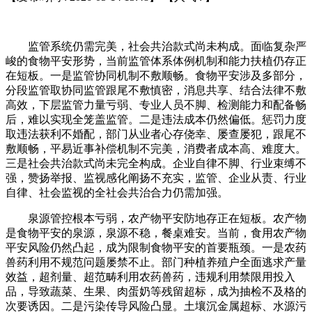
监管系统仍需完美，社会共治款式尚未构成。面临复杂严
峻的食物平安形势，当前监管体系体例机制和能力扶植仍存正
在短板。一是监管协同机制不敷顺畅。食物平安涉及多部分，
分段监管取协同监管跟尾不敷慎密，消息共享、结合法律不敷
高效，下层监管力量亏弱、专业人员不脚、检测能力和配备畅
后，难以实现全笼盖监管。二是违法成本仍然偏低。惩罚力度
取违法获利不婚配，部门从业者心存侥幸、屡查屡犯，跟尾不
敷顺畅，平易近事补偿机制不完美，消费者成本高、难度大。
三是社会共治款式尚未完全构成。企业自律不脚、行业束缚不
强，赞扬举报、监视感化阐扬不充实，监管、企业从责、行业
自律、社会监视的全社会共治合力仍需加强。
泉源管控根本亏弱，农产物平安防地存正在短板。农产物
是食物平安的泉源，泉源不稳，餐桌难安。当前，食用农产物
平安风险仍然凸起，成为限制食物平安的首要瓶颈。一是农药
兽药利用不规范问题屡禁不止。部门种植养殖户全面逃求产量
效益，超剂量、超范畴利用农药兽药，违规利用禁限用投入
品，导致蔬菜、生果、肉蛋奶等残留超标，成为抽检不及格的
次要诱因。二是污染传导风险凸显。土壤沉金属超标、水源污