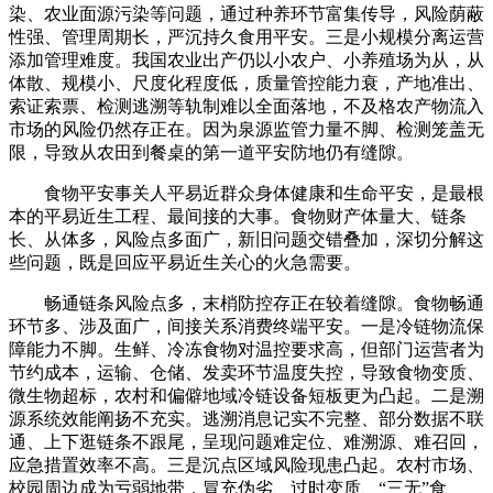
染、农业面源污染等问题，通过种养环节富集传导，风险荫蔽
性强、管理周期长，严沉持久食用平安。三是小规模分离运营
添加管理难度。我国农业出产仍以小农户、小养殖场为从，从
体散、规模小、尺度化程度低，质量管控能力衰，产地准出、
索证索票、检测逃溯等轨制难以全面落地，不及格农产物流入
市场的风险仍然存正在。因为泉源监管力量不脚、检测笼盖无
限，导致从农田到餐桌的第一道平安防地仍有缝隙。
食物平安事关人平易近群众身体健康和生命平安，是最根
本的平易近生工程、最间接的大事。食物财产体量大、链条
长、从体多，风险点多面广，新旧问题交错叠加，深切分解这
些问题，既是回应平易近生关心的火急需要。
畅通链条风险点多，末梢防控存正在较着缝隙。食物畅通
环节多、涉及面广，间接关系消费终端平安。一是冷链物流保
障能力不脚。生鲜、冷冻食物对温控要求高，但部门运营者为
节约成本，运输、仓储、发卖环节温度失控，导致食物变质、
微生物超标，农村和偏僻地域冷链设备短板更为凸起。二是溯
源系统效能阐扬不充实。逃溯消息记实不完整、部分数据不联
通、上下逛链条不跟尾，呈现问题难定位、难溯源、难召回，
应急措置效率不高。三是沉点区域风险现患凸起。农村市场、
校园周边成为亏弱地带，冒充伪劣、过时变质、“三无”食