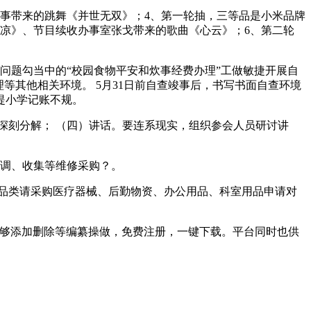
事带来的跳舞《并世无双》；4、第一轮抽，三等品是小米品牌
点凉》、节目续收办事室张戈带来的歌曲《心云》；6、第二轮
问题勾当中的“校园食物平安和炊事经费办理”工做敏捷开展自
等其他相关环境。 5月31日前自查竣事后，书写书面自查环境
堤小学记账不规。
刻分解； （四）讲话。要连系现实，组织参会人员研讨讲
空调、收集等维修采购？。
物品类请采购医疗器械、后勤物资、办公用品、科室用品申请对
也能够添加删除等编纂操做，免费注册，一键下载。平台同时也供