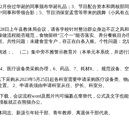
月份过华诞的同事颁布华诞礼品；3、节目配合资本和两核部同
中同事和带领合影；5、节目消保室孟雪等带来的跳舞《小风有
8日上午县教体局会议，请各学校针对整治群众身边不正之风和
做流程能否规范，食物留样“三个一”能否落实、养分餐账目办理
室。共性问题：未建食堂专户，存正在白条入账。个性问题：北
；、 （二）集中旁不雅警示教育片（本单元本系统，并进行深
、医疗设备类采购办理，6、药品、7、耗材8、、规范设备、
下采购从2023年5月25日起各科室需要申请采购医疗设备类、
置。 2、申请表须由申请科室从任、护长、科室分。
板下载，会议流程word及图片均可编纂点窜替代，公式及文字
rd模板就正在熊猫办公。
体同志、新汲引年轻干部、青年教师、离退休干部代表。