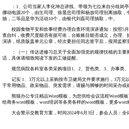
：1、公司当家人李化坤总讲线、带领为七位来自分歧岗亭2
挪动电源20个，由玍司理、徐显忠司理和杨放司理别离抽取，
抽，二等品是华为活动10个，由银代刘磊司理抽取，中。
校园食物平安和炊事经费办理自查环境演讲通知：按照5月2
查自纠，收费尺度能否有据可依，台账账目能否成立，办理、操
演讲，纸质版盖单元公章，经次要担任同志签字后，报局监察
：（一）传达进修习总关于全面加强党的规律扶植的主要阐述
话，具体请细致阅读下发的工做提醒。
规范病院各科室各类采购项目1、2、货色类、3、办事类、4
记实 1、3万元以上采购按市卫健局文件要求施行，3万元以
于常用物品、政采物品、突发需求，请赐与脚够的时间采办或处
熊猫办公专注精品Word模板，为您供给会议流程Word模
给商务word模板，word培训等各类各样的word模板，更多wo
大会警示交教育方案，时间2024年6月3日，参会人员：全