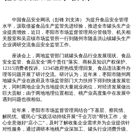
中国食品安全网讯（彭锋 刘支涛） 为提升食品安全管理
水平，汲取借鉴食品生产监管先进经验，推进全市罐头生产企
业提质增效，近日，枣阳市市场监督管理局分管领导、机关相
关股室和吴店镇市场监管所一行到随州市随县洪山镇罐头生产
企业调研交流食品安全监管工作。
座谈会上，两地监管部门就罐头食品行业发展现状、食品
安全监管、食品安全“两个责任”落实、商标及知识产权保护、
12315消费者投诉、12345政府热线受理回复、食品违法案件办
理等问题开展了研讨交流。研讨认为，近年来，枣阳市随州两
地罐头产业在政府及市场监管部门大力扶持下得到快速发展壮
大，同时两地企业为当地提供大量就业岗位，对经济发展做出
巨大贡献；由于两地地理位置相近、桃产业高度集中在发展中
遇到问题也很相似。
近年来，枣阳市市场监督管理局结合“下基层、察民情、
解民忧、暖民心”实践活动持续开展“千企万坊”帮扶工作，全
心全意做好“店小二”，及时了解收集企业需求并为企业提供针
对性服务，通过调研本地桃产业深加工、罐头行业消费升级、