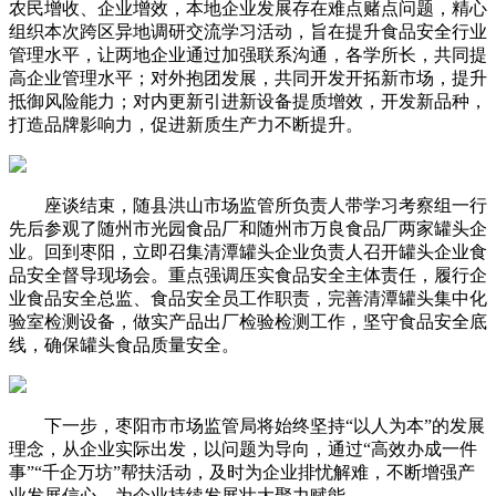
农民增收、企业增效，本地企业发展存在难点赌点问题，精心
组织本次跨区异地调研交流学习活动，旨在提升食品安全行业
管理水平，让两地企业通过加强联系沟通，各学所长，共同提
高企业管理水平；对外抱团发展，共同开发开拓新市场，提升
抵御风险能力；对内更新引进新设备提质增效，开发新品种，
打造品牌影响力，促进新质生产力不断提升。
座谈结束，随县洪山市场监管所负责人带学习考察组一行
先后参观了随州市光园食品厂和随州市万良食品厂两家罐头企
业。回到枣阳，立即召集清潭罐头企业负责人召开罐头企业食
品安全督导现场会。重点强调压实食品安全主体责任，履行企
业食品安全总监、食品安全员工作职责，完善清潭罐头集中化
验室检测设备，做实产品出厂检验检测工作，坚守食品安全底
线，确保罐头食品质量安全。
下一步，枣阳市市场监管局将始终坚持“以人为本”的发展
理念，从企业实际出发，以问题为导向，通过“高效办成一件
事”“千企万坊”帮扶活动，及时为企业排忧解难，不断增强产
业发展信心，为企业持续发展壮大聚力赋能。