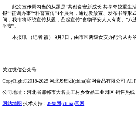
此次宣传周勾当的从题是“共创食安新成长 共享夸姣重生活”
报”“征询办事”“科普宣传”4个展台，通过发放宣、发布书等
间，我市将环绕宣传从题，凸起宣传“食物平安人人有责、“八
平安”。
本报讯 （记者 霞） 9月7日，由市区两级食安办配合从办的
关注微信公众号
CopyRight©2018-2025 河北J9集团(china)官网食品有限公司 All Righ
公司地址：河北省邯郸市大名县王村乡食品工业园区 销售热线：400-
网站地图
技术支持：
J9集团(china)官网