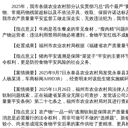
2025年，我市各级农业农村部分认实贯彻习总“四个最严
物、常规药物残留超标以及不依法开具、收取、保留许诺达标
我市农产质量量平安监督工做走深走实，无效违法犯为，我市
【指点意义】牛肉是苍生餐桌的常见食材，“瘦肉精”问题间
产物运营者：违法利用禁用药物必将遭到，食物平安红线不成
【处置成果】福州市农业农村局根据《福建省农产质量量平
【指点意义】猪肉平安逃溯是保障“菜篮子”平安的主要环节
令权利，更是防控食物平安风险的社会义务。
【案情摘要】2025年9月7日永泰县农业农村局发觉永泰县
人杨某清，车商标闽A09D3R），经查明未对该批生猪实施
【案情摘要】2025年11月26日，福州市农业农村局法律人
轨制问题线索，正在福建省某茶业无限公司查抄，发觉该公司2
量量平安条例》第二十七条之，福州市农业农村局对其进行查
【指点意义】农产物“一品一码”逃溯轨制是保障农产质量量
消息是必需履行的法令权利，而非可做可不做的“选择题”。新
较小、尚未形成现实食物平安后果的案件供给了更精准、更具