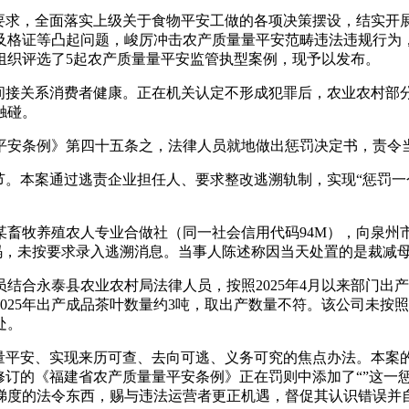
”要求，全面落实上级关于食物平安工做的各项决策摆设，结实开
及格证等凸起问题，峻厉冲击农产质量量平安范畴违法违规行为
组织评选了5起农产质量量平安监管执型案例，现予以发布。
接关系消费者健康。正在机关认定不形成犯罪后，农业农村部
触碰。
安条例》第四十五条之，法律人员就地做出惩罚决定书，责令
。本案通过逃责企业担任人、要求整改逃溯轨制，实现“惩罚一
某畜牧养殖农人专业合做社（同一社会信用代码94M），向泉州
赋码，未按要求录入逃溯消息。当事人陈述称因当天处置的是裁减
员结合永泰县农业农村局法律人员，按照2025年4月以来部门
025年出产成品茶叶数量约3吨，取出产数量不符。该公司未按
处。
平安、实现来历可查、去向可逃、义务可究的焦点办法。本案
修订的《福建省农产质量量平安条例》正在罚则中添加了“”这一
梯度的法令东西，赐与违法运营者更正机遇，督促其认识错误并