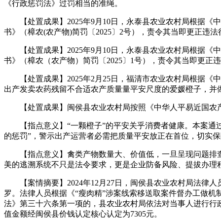
《行政惩罚法》过罚相当的准绳。
【处置成果】2025年9月10日，永泰县农业农村局根据《
书》（樟农(农产物)简罚〔2025〕2号），责令其当即更正违
【处置成果】2025年9月10日，永泰县农业农村局根据《
书》（樟农（农产物）简罚〔2025〕1号），责令其当即更正
【处置成果】2025年2月25日，福清市农业农村局根据《
出产发卖农药残留不合适农产质量量平安尺度的爱媛橙子，并做出惩
【处置成果】闽侯县农业农村局按照《中华人平易近国农产质量
【指点意义】“一颗橙子”的平安关乎消费者健康。本案通过
的惩罚”，警示出产运营者必需把质量平安放正在首位，切实保
【指点意义】禽类产物数量大、价值低，一旦呈现问题排查难
美的逃溯系统不只是法令要求，更是企业防备风险、提拔办理
【案情摘要】2024年12月27日，闽侯县农业农村局法律
罗。法律人员根据《“瘦肉精”涉案线索移送取案件督办工做
法》第三十六条第一项的，县农业农村局依法对当事人进行行政
值金额经闽侯县价钱认定核心认定为7305元。