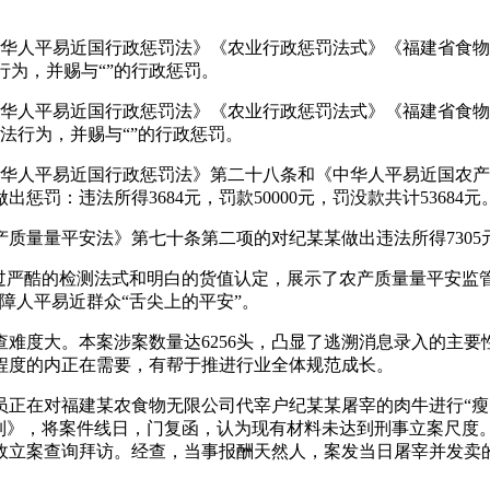
中华人平易近国行政惩罚法》《农业行政惩罚法式》《福建省食
法行为，并赐与“”的行政惩罚。
中华人平易近国行政惩罚法》《农业行政惩罚法式》《福建省食
违法行为，并赐与“”的行政惩罚。
中华人平易近国行政惩罚法》第二十八条和《中华人平易近国农
罚：违法所得3684元，罚款50000元，罚没款共计53684元
量平安法》第七十条第二项的对纪某某做出违法所得7305元，
严酷的检测法式和明白的货值认定，展示了农产质量量平安监管
障人平易近群众“舌尖上的平安”。
度大。本案涉案数量达6256头，凸显了逃溯消息录入的主要
程度的内正在需要，有帮于推进行业全体规范成长。
人员正在对福建某农食物无限公司代宰户纪某某屠宰的肉牛进行“
机制》，将案件线日，门复函，认为现有材料未达到刑事立案尺度
立案查询拜访。经查，当事报酬天然人，案发当日屠宰并发卖的