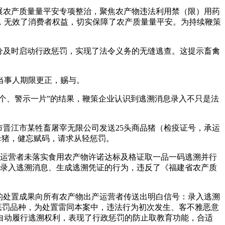
展农产质量量平安专项整治，聚焦农产物违法利用禁（限）用药
，无效了消费者权益，切实保障了农产质量量平安。为持续鞭策
分及时启动行政惩罚，实现了法令义务的无缝逃查。这提示畜禽
当事人期限更正，赐与。
个、警示一片”的结果，鞭策企业认识到逃溯消息录入不只是法
市晋江市某牲畜屠宰无限公司发送25头商品猪（检疫证号，承运
母猪，健忘赋码，请求从轻惩罚。
出产运营者未落实食用农产物许诺达标及格证取一品一码逃溯并行
照录入逃溯消息、生成逃溯凭证的行为，违反了《福建省农产质
的处置成果向所有农产物出产运营者传送出明白信号：录入逃溯
惩罚品种，为处置雷同本案中，违法行为初次发生、客不雅恶意
自动履行逃溯权利，表现了行政惩罚的防止取教育功能，合适