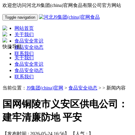
欢迎您访问河北J9集团(china)官网食品有限公司官方网站
Toggle navigation
网站首页
关于我们
食品安全常识
快捷导航
食品安全动态
联系我们
关于我们
食品安全常识
食品安全动态
联系我们
当前位置：
J9集团(china)官网
>
食品安全动态
> > 新闻内容
国网铜陵市义安区供电公司：
建牢清廉防地 平安
【发布时间 : 2026-05-24 16:56】 【人气 :
】