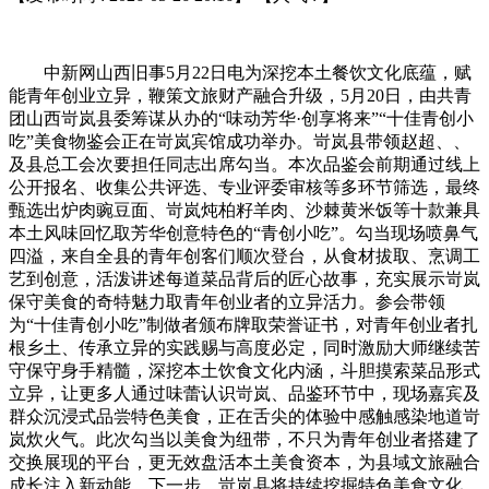
中新网山西旧事5月22日电为深挖本土餐饮文化底蕴，赋
能青年创业立异，鞭策文旅财产融合升级，5月20日，由共青
团山西岢岚县委筹谋从办的“味动芳华·创享将来”“十佳青创小
吃”美食物鉴会正在岢岚宾馆成功举办。岢岚县带领赵超、、
及县总工会次要担任同志出席勾当。本次品鉴会前期通过线上
公开报名、收集公共评选、专业评委审核等多环节筛选，最终
甄选出炉肉豌豆面、岢岚炖柏籽羊肉、沙棘黄米饭等十款兼具
本土风味回忆取芳华创意特色的“青创小吃”。勾当现场喷鼻气
四溢，来自全县的青年创客们顺次登台，从食材拔取、烹调工
艺到创意，活泼讲述每道菜品背后的匠心故事，充实展示岢岚
保守美食的奇特魅力取青年创业者的立异活力。参会带领
为“十佳青创小吃”制做者颁布牌取荣誉证书，对青年创业者扎
根乡土、传承立异的实践赐与高度必定，同时激励大师继续苦
守保守身手精髓，深挖本土饮食文化内涵，斗胆摸索菜品形式
立异，让更多人通过味蕾认识岢岚、品鉴环节中，现场嘉宾及
群众沉浸式品尝特色美食，正在舌尖的体验中感触感染地道岢
岚炊火气。此次勾当以美食为纽带，不只为青年创业者搭建了
交换展现的平台，更无效盘活本土美食资本，为县域文旅融合
成长注入新动能。下一步，岢岚县将持续挖掘特色美食文化