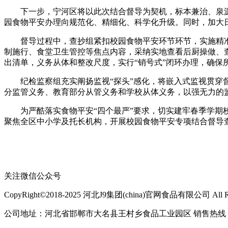
下一步，宁河区将以此次结合督导为契机，标本兼治、泉源
园食物平安办理向规范化、精细化、科学化升级。同时，加大
督导过程中，查抄组紧扣校园食物平安环节环节，实施精准
制施行、食堂卫生管控等焦点内容，采纳实地查看后厨操做、
出清单，义务从体和整改尺度，实行“销号式”闭环办理，确保
纪检监察组充实阐扬监视“探头”感化，将嵌入式监视贯穿督
分监管义务、教育部分从管义务和学校从体义务，以强无力的
为严酷落实食物平安“四个最严”要求，切实建牢春季学期校
聚焦全区中小学及托长机构，开展校园食物平安专项结合督导
关注微信公众号
CopyRight©2018-2025 河北J9集团(china)官网食品有限公司 All Righ
公司地址：河北省邯郸市大名县王村乡食品工业园区 销售热线：400-