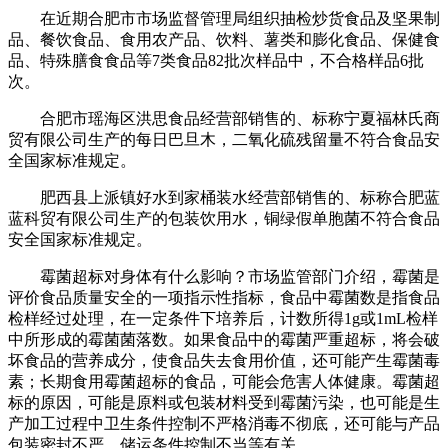
在近期合肥市市场监督管理局组织抽检炒货食品及坚果制
品、餐饮食品、食用农产品、饮料、薯类和膨化食品、保健食
品、特殊膳食食品等7类食品82批次样品中，不合格样品6批
次。
合肥市瑶海区洪思食品经营部销售的、标称宁夏福林氏商
贸有限公司生产的每日巴旦木，二氧化硫残留量不符合食品安
全国家标准规定。
肥西县上派镇好水到家桶装水经营部销售的、标称合肥蓝
蓝科贸有限公司生产的包装饮用水，铜绿假单胞菌不符合食品
安全国家标准规定。
霉菌超标对身体有什么影响？市场监管部门介绍，霉菌是
评价食品质量安全的一项指示性指标，食品中霉菌数是指食品
检样经过处理，在一定条件下培养后，计数所得1g或1mL检样
中所形成的霉菌菌落数。如果食品中的霉菌严重超标，将会破
坏食品的营养成分，使食品失去食用价值，还可能产生霉菌毒
素；长期食用霉菌超标的食品，可能会危害人体健康。霉菌超
标的原因，可能是原料或包装材料受到霉菌污染，也可能是生
产加工过程中卫生条件控制不严格消毒不彻底，还可能与产品
包装密封不严、储运条件控制不当等有关。