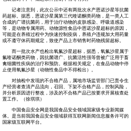
记者注意到，此次公示中还有两批次水产恩诺沙星等抗菌
药超标。据悉，恩诺沙星属第三代喹诺酮类药物，是一类人工
合成的广谱抗菌药，用于治疗动物的皮肤感染、呼吸道感染
等，是动物专属用药。动物源性食品中恩诺沙星超标的原因，
可能是在养殖过程中为快速控制疫病，养殖户违规加大用药量
或不遵守休药期规定，致使产品上市销售时药物残留超标。
而一批次水产也检出氧氟沙星超标，据悉，氧氟沙星属于
氟喹诺酮类药物，因抗菌谱广、抗菌活性强等曾被广泛用于畜
禽细菌性疾病的治疗和预防。根据相关规定，在食品动物中停
止使用氧氟沙星（动物性食品中不得检出）。
对抽检中发现的不合格产品，属地市场监管部门已责令生
产经营者查清产品流向，召回、下架不合格产品，控制风险，
并分析原因进行整改，涉及的不合格产品已按要求开展核查处
置工作。（徐琪琪）
中国食品安全网是我国食品安全领域国家级专业新闻媒
体。是当前我国食品安全领域获得互联网新闻信息服务许可的
国家级互联网平台。