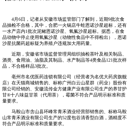
4月6日，记者从安徽市场监管部门了解到，近期9批次食
品抽检不合格，其中，合肥一火锅店牛蛙恩诺沙星超标，还有
一水产店内1批次泥鳅恩诺沙星、氧氟沙星超标。据悉，在食
品动物中停止使用氧氟沙星（动物性食品中不得检出），恩诺
沙星抗菌药超标疑为养殖户违规加大用药量。
近期，安徽省市场监督管理局组织抽检茶叶及相关制品、
酒类、食用油、油脂及其制品、水产制品等4类食品121批次样
品，不合格样品3批次。
亳州市名优医药连锁有限公司（经营者为名优大药房旗舰
店）在天猫商城销售的、标称广州白云山星群（药业）股份有
限公司经销的、安徽流传金方健康产业有限公司生产的养甘护
甘®十八味益甘茶（代用茶），霉菌不符合产品明示标准和质
量要求。
马鞍山市含山县环峰常青禾酒业经营部销售的、标称马鞍
山常青禾酒业有限公司生产的52度包谷清香型白酒，酒精度不
符合产品明示标准和质量要求。