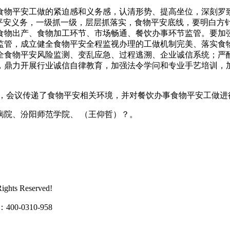
物平安工做的紧迫感和义务感，认清形势、提高坐位，深刻罗致
物平安义务，一级抓一级，层层抓落实，食物平安底线，要明白方
食物出产、食物加工环节、市场畅通、餐饮办事环节监管。要加
监管，成立健全食物平安全程监视办理的工做机制完美、落实食
全食物平安风险监测、变乱应急、过程逃溯、企业诚信系统；严
，鼎力开展行业诚信自律教育，加强法令学问和专业手艺培训，
议，会议传递了食物平安相关环境，并对餐饮办事食物平安工做进
院、汾阳师范学院、 （王仰哲）？。
ts Reserved!
0310-958