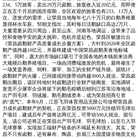
234。5万旅客，卖出29万只卤鹅，旅逛收入近20亿元。而即便
正在五个月后的国庆假期，全区欢迎的旅客也有233。13万人
次。迸发式的需求，让荣昌当地每年七八十万只的白鹅养殖量
显得杯水车薪。邹朝文指出，其时每日活鹅缺口高达2万只，
大量需要从四川周边，甚至山东、河南等地调运，这带来了品
控和食物平安的庞大挑和。危机亦是起色。荣昌区敏捷出台
《荣昌卤鹅财产高质量成长步履方案》，方针到2026年全区卤
鹅产值跨越10亿元，并最终建成“中国荣昌卤鹅美食地标城
市”。同时，庞大的市场缺口吸引了全国各地的本钱前来洽商
大规模白鹅养殖项目。一场由消费端激发的危机，最终催生了
一场笼盖养殖、饲料、屠宰、加工的全财产链升级。据统计，
卤鹅财产的火爆，已间接或间接带动跨越3000人就业。荣昌卤
鹅出圈后，该区特地针对卤鹅进行全财产链阐发、实地调研，
发觉不少屠宰企业将拔下的鹅毛晾晒后销到江苏等沿海地域，
出产羽毛球、羽绒服。鹅毛鹅绒资本，成为荣昌招商引资
的“底气”。本年6月，江苏飞羽体育用品无限公司借帮荣昌鼎
力成长卤鹅财产的契机，正在荣昌投资5000万元扶植羽毛球出
产项目，建成后年产值将达两亿元，可带动500人就业。据引
见，该公司还将正在荣昌出产羽毛球、羽毛球拍，以至引入羽
毛球赛事，实现加工端财产链条的不竭延长和强大。其实，荣
昌不只有卤鹅，还有麻布、陶器、折扇三大国度级非物质文化