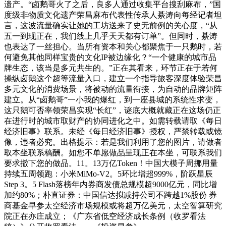
遗产。“卤鹅哥火了之后，良多人通过收集平台搜刮麻布，”国
度级非物质文化遗产荣昌麻布代表性传承人綦涛向每经记者坦
言，这波流量确实让她的工坊送来了史无前例的关心度，“从
五一到现正在，我们线上几乎天天都有订单”。但同时，綦涛
也表达了一丝担心。当所有资本和关心都聚焦于一只鹅时，若
何避免其他同样宝贵的文化IP被边缘化？“一个健康的城市品
牌生态，该当是多元共生的。”正在其看来，环节正在于若何
操纵卤鹅这个超等流量入口，建立一个指导旅客深度体验荣昌
多元文化的消费场景，将被动的流量衔接，为自动的品牌矩阵
建立。从“卤鹅哥”一小我的爆红，到一座县城的系统性求变，
这只鹅可否率领荣昌实现“长红”，谜底大概就藏正在这场仍正
在进行时的城市取财产的协同进化之中。如需转载请取《每日
经济旧事》联系。未经《每日经济旧事》授权，严禁转载或镜
像，违者必究。出格提示：若是我们利用了您的图片，请做者
取本坐联系稿酬。如您不单愿做品呈现正在本坐，可联系我们
要求撤下您的做品。11。13万亿Token！中国大模子周挪用量
持续五周领跑：小米MiMo-V2。5环比增超999%，阶跃星辰
Step 3。5 Flash落榜年内券商发债总规模超9000亿元，同比增
加约80%；朴直证券：中国信达拟减持公司不跨越1%股份 券
商基金早参太空经济市场规模或将超万亿美元，太空智算研究
院正在亦庄成立；《广东省低空经济成长条例（收罗看法