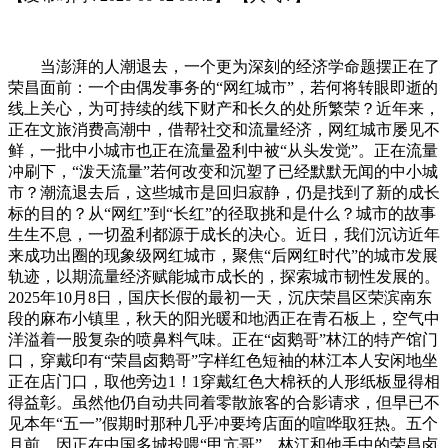
当澎湃的人潮退去，一个更为深刻的经济学命题摆正在了
荣昌面前：一个由偶发事务的“网红城市”，若何将转眼即逝的
线上关心，为可持续的线下财产和长久的处所繁荣？近年来，
正在文旅消费高潮中，借帮社交和流量经济，网红城市屡见不
鲜，一批中小城市也正在流量盈利中被“从头发觉”。正在流量
冲刷下，“泼天流量”若何改变和沉塑了已经默默无闻的中小城
市？潮流退去后，这些城市是回归寂静，仍是找到了新的成长
标的目的？从“网红”到“长红”的径取挑和是什么？城市的故事
生生不息，一切盈利都源于成长的决心。近日，我们沉访近年
来成功出圈的现象级网红城市，聚焦“后网红时代”的城市发展
轨迹，以期流量经济赋能城市成长的，探索城市韧性发展的。
2025年10月8日，国庆长假的最初一天，沉庆荣昌区荣滨南东
段的麻布小镇里，秋天的阳光暖和地洒正在青石板上，空气中
洋溢着一股复杂的喷鼻料气味。正在“卤鹅哥”林江的特产馆门
口，穿戴印有“荣昌卤鹅哥”字样红色短袖的林江本人安闲地坐
正在店门口，取他旁边1！1穿戴红色大棉袄的人形纸板显得相
得益彰。虽然他仍自动共同着零散旅客的合影请求，但早已不
见本年“五一”假期时那种几乎冲要垮店面的喧哗取狂热。五个
月前，因正在中国多城投喂“甲亢哥”，林江和他手中的荣昌卤