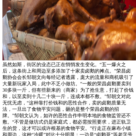
虽然如斯，街区的业态已正在悄悄发生变化。“五一爆火之
后，这条街上和周边至多添加了十家卖卤鹅的摊点。”荣昌卤
鹅协会会长邹朝文向每经记者透露，庞大的流量和商机吸引了
大量新玩家入局，此中不乏小做坊。“一般的荣昌卤鹅要卖到
30多块一斤，但有些新来的（商家）为了抢生意，打起了价钱
和，以至卖到十几二十块一斤，连成本都不敷。”邹朝文对此
无忧无虑，“这种靠打价钱和的恶性合作，卖的卤鹅质量无
法，一旦出了食物平安问题，砸的是整个荣昌卤鹅的招
牌。”邹朝文认为，如许的恶性合作申明本地的食物监管还不
敷。“不管是做坊式仍是家庭式，都必需按照要求，进正轨卫
生的货，这才可以或许根基的食物平安。”行走正在麻布小镇
和周边，这种“冷暖”对比十分明显：一边是“卤鹅哥”等老字号