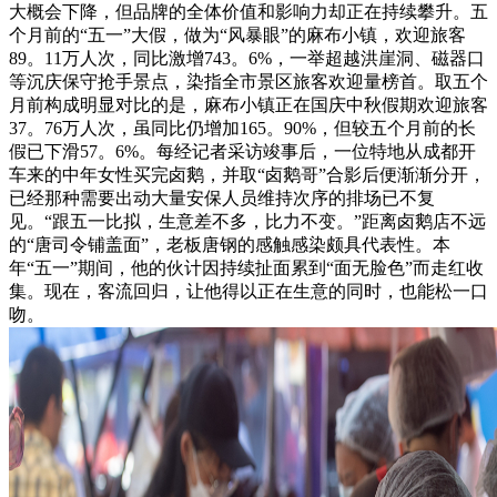
大概会下降，但品牌的全体价值和影响力却正在持续攀升。五
个月前的“五一”大假，做为“风暴眼”的麻布小镇，欢迎旅客
89。11万人次，同比激增743。6%，一举超越洪崖洞、磁器口
等沉庆保守抢手景点，染指全市景区旅客欢迎量榜首。取五个
月前构成明显对比的是，麻布小镇正在国庆中秋假期欢迎旅客
37。76万人次，虽同比仍增加165。90%，但较五个月前的长
假已下滑57。6%。每经记者采访竣事后，一位特地从成都开
车来的中年女性买完卤鹅，并取“卤鹅哥”合影后便渐渐分开，
已经那种需要出动大量安保人员维持次序的排场已不复
见。“跟五一比拟，生意差不多，比力不变。”距离卤鹅店不远
的“唐司令铺盖面”，老板唐钢的感触感染颇具代表性。本
年“五一”期间，他的伙计因持续扯面累到“面无脸色”而走红收
集。现在，客流回归，让他得以正在生意的同时，也能松一口
吻。