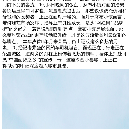
门前不变的客流，10月8日晚间的饭点，麻布小镇对面的浩繁
餐饮店显得门可罗雀。流量潮流退去后，那些仅仅依托仿照和
价钱和的投契者，正正在面对严峻的。而对于麻布小镇而言，
若何规范市场次序，指导业态良性成长，是从“网红街”“品牌
街”的必经之。若是说“卤鹅哥”是点，麻布小镇是展现面，那
么整座荣昌城的财产联动取升级，才是这波流量盈利最深刻的
落脚点。“本年岁首年月来荣昌，街上还没这么多鹅的元
素。”每经记者乘坐的网约车司机坦言。而现正在，行走正在
荣昌城区，道两旁的灯柱上粉饰着飞鹅的制型，墙体上到处可
见“中国卤鹅之乡”的宣传口号。这座渝西小县城，正正在
将“鹅”的印记深度融入城市肌理。