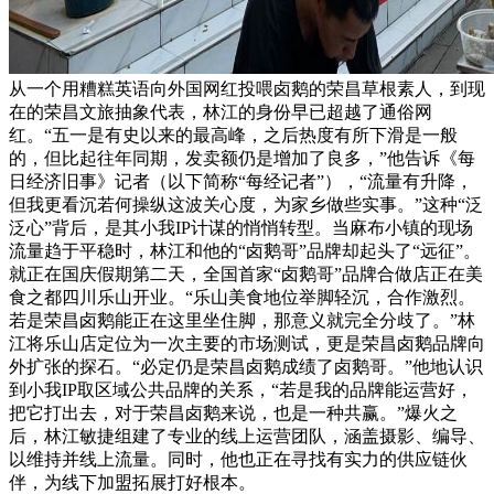
从一个用糟糕英语向外国网红投喂卤鹅的荣昌草根素人，到现
在的荣昌文旅抽象代表，林江的身份早已超越了通俗网
红。“五一是有史以来的最高峰，之后热度有所下滑是一般
的，但比起往年同期，发卖额仍是增加了良多，”他告诉《每
日经济旧事》记者（以下简称“每经记者”），“流量有升降，
但我更看沉若何操纵这波关心度，为家乡做些实事。”这种“泛
泛心”背后，是其小我IP计谋的悄悄转型。当麻布小镇的现场
流量趋于平稳时，林江和他的“卤鹅哥”品牌却起头了“远征”。
就正在国庆假期第二天，全国首家“卤鹅哥”品牌合做店正在美
食之都四川乐山开业。“乐山美食地位举脚轻沉，合作激烈。
若是荣昌卤鹅能正在这里坐住脚，那意义就完全分歧了。”林
江将乐山店定位为一次主要的市场测试，更是荣昌卤鹅品牌向
外扩张的探石。“必定仍是荣昌卤鹅成绩了卤鹅哥。”他地认识
到小我IP取区域公共品牌的关系，“若是我的品牌能运营好，
把它打出去，对于荣昌卤鹅来说，也是一种共赢。”爆火之
后，林江敏捷组建了专业的线上运营团队，涵盖摄影、编导、
以维持并线上流量。同时，他也正在寻找有实力的供应链伙
伴，为线下加盟拓展打好根本。