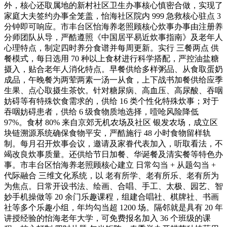
外，核心还取属地的新村社区卫生办事核心慎密合做，实现了
家庭大夫签约办事全笼盖，怡海社区院内 999 急救核心驻点 3
分钟即可响应。市丰台区怡海养老照顾核心炊事办事由注册养
分师团队从导，严酷遵照《中国居平易近炊事指南》及老年人
心理特点，制定四时养分食谱并每周更新。实行 三餐两点 供
餐模式，每日选用 70 种以上食材进行科学搭配，严控油盐糖
摄入，贴合老年人消化特点。早餐供给多样粥品、从食取蛋奶
成品，午晚餐为两荤两素一汤一从食，上下战书加餐供给应季
生果、点心取摄生茶饮。针对糖尿病、高血压、高尿酸、吞咽
妨碍等有特殊饮食需求的，供给 16 类个性化特殊炊事；对于
吞咽妨碍患者，供给 6 级食物质地选择，噎呛风险降低
97%。食材 80% 来自京郊无机农场及社区 银发农场，成立区
块链溯源系统确保食物平安，严酷施行 48 小时食物留样轨
制。每月召开炊事会议，邀请及家眷代表加入，听取看法，不
竭改良炊事质量。还供给节日加餐、华诞餐及清实餐等特色办
事。市丰台区怡海养老照顾核心建立 日常勾当 + 从题勾当 +
代际融合 三维文化系统，以 老有所学、老有所乐、老有所为
为焦点。日常开设书法、绘画、合唱、手工、太极、园艺、智
妙手机操做等 20 余门乐趣课程，组建合唱社、棋牌社、书画
社等多个乐趣小组，年均勾当超 1200 场。隔邻就是具有 20 年
讲授经验的怡海老年大学，可免费报名加入 36 个班级的课