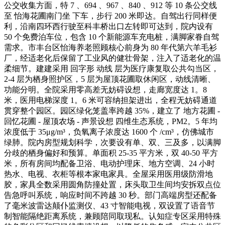
公交收集方面，特 7 、694 、967 、840 、912 等 10 条公交线
至 怡海花圃南门坐 下车，步行 200 米即达。自驾出行同样便
利，沿南四环西行驶至科丰桥出口左转即可达到，院内设有
50 个免费泊车位，包含 10 个新能源车充电桩，满脚家眷自驾
需求。市丰台区怡海养老照顾核心前身为 80 年代第六羊毛衫
厂，经适老化后保留了工业风的健壮骨架，注入了适老化的温
柔细节。建建采用 回字形 动线 层为医疗康复取公共勾当区，
2-4 层为栖身照护区，5 层为屋顶花圃取休闲区，动线清晰、
功能分明。全院采用零高差无妨碍设想，走廊宽度达 1。8
米，医用电梯深度 1。6 米可容纳担架进出，全程无妨碍通道
贯穿整个园区。园区绿化笼盖率跨越 35%，建立了 地方花圃 -
回忆花圃 - 屋顶农场 - 声景设想 四维生态系统，PM2。5 年均
浓度低于 35μg/m³，负氧离子浓度达 1600 个 /cm³，仿佛城市
绿肺。院内房型规划科学，次要设有单、双、三及多，以满脚
分歧的栖身偏好和预算。单面积 25-35 平方米，双 40-50 平方
米，所有房间均配备卫浴、电动护理床、地方空调、24 小时
热水、电视、衣柜等根本家电家具。全屋采用医用级防滑地
胶，家具全数采用圆角防撞处置，床头取卫生间均安拆双点位
告急呼叫系统，响应时间不跨越 30 秒。部门高端房型还配备
了毫米波雷达颠仆监测仪、43 寸智能电视，双设置了语音节
制智能隔绝距离系统，兼顾陪同取现私。认知症专区采用特殊