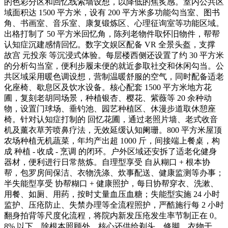
的色彩分区和回忆线索墙设想，以降低的焦炙感。室内公共区
域面积达 1500 平方米，设有 200 平方米多功能勾当室、图书
角、书画室、音乐室、康复锻炼区、心理征询室等功能区域。
出格打制了 50 平方米回忆角，陈列老物件取怀旧物件，帮帮
认知症沉建感情回忆。数字文娱区配备 VR 全景头盔，支撑
故宫 元投亲 等沉浸式体验。每层楼西侧还设置了约 30 平方米
的分析勾当室，便利步履未便的就近参取社交和休闲勾当。公
共区域采用暖色调设想，营制温暖舒服的空气，同时配备适老
化座椅、歇息区及饮水设备。核心配套 1500 平方米地方花
圃，复刻老胡同场景，种植银杏、樱花、紫薇等 20 余种动
物，设置门球场、垂钓池、园艺种植区、休漫步道取休憩座
椅。针对认知症打制的 回忆花圃，通过老照片墙、老式收音
机及薰衣草芳喷鼻疗法，无效延缓认知阑珊。800 平方米屋顶
农场种植无机蔬菜，年均产出超 1000 斤，间接端上餐桌，构
成 种植 - 收成 - 烹调 的闭环。户外区域还安拆了适老化健身
器材，便利进行日常熬炼。自理型享受 自从糊口 + 根本协
帮，包罗房间保洁、衣物洗涤、炊事配送、健康监测等办事；
半失能型享受 协帮糊口 + 健康照护，每日协帮穿衣、洗漱、
用餐、如厕、用药，按时丈量血压血糖；失能型实施 24 小时
监护、压疮防止、失禁办理等全流程照护，严酷施行每 2 小时
翻身拍背等尺度化流程，将院内新发压疮发生率节制正在 0。
8% 以下。除根本照顾外，核心还供给剃头、修脚、衣物干