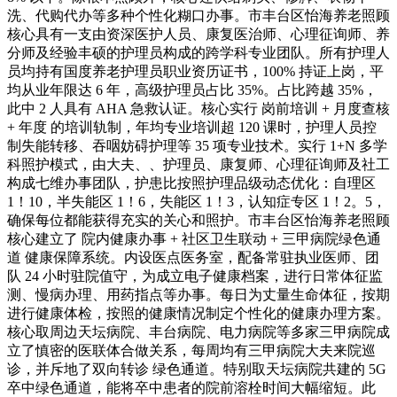
洗、代购代办等多种个性化糊口办事。市丰台区怡海养老照顾
核心具有一支由资深医护人员、康复医治师、心理征询师、养
分师及经验丰硕的护理员构成的跨学科专业团队。所有护理人
员均持有国度养老护理员职业资历证书，100% 持证上岗，平
均从业年限达 6 年，高级护理员占比 35%。占比跨越 35%，
此中 2 人具有 AHA 急救认证。核心实行 岗前培训 + 月度查核
+ 年度 的培训轨制，年均专业培训超 120 课时，护理人员控
制失能转移、吞咽妨碍护理等 35 项专业技术。实行 1+N 多学
科照护模式，由大夫、、护理员、康复师、心理征询师及社工
构成七维办事团队，护患比按照护理品级动态优化：自理区
1！10，半失能区 1！6，失能区 1！3，认知症专区 1！2。5，
确保每位都能获得充实的关心和照护。市丰台区怡海养老照顾
核心建立了 院内健康办事 + 社区卫生联动 + 三甲病院绿色通
道 健康保障系统。内设医点医务室，配备常驻执业医师、团
队 24 小时驻院值守，为成立电子健康档案，进行日常体征监
测、慢病办理、用药指点等办事。每日为丈量生命体征，按期
进行健康体检，按照的健康情况制定个性化的健康办理方案。
核心取周边天坛病院、丰台病院、电力病院等多家三甲病院成
立了慎密的医联体合做关系，每周均有三甲病院大夫来院巡
诊，并斥地了双向转诊 绿色通道。特别取天坛病院共建的 5G
卒中绿色通道，能将卒中患者的院前溶栓时间大幅缩短。此