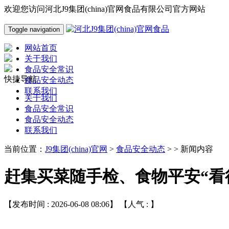
欢迎您访问河北J9集团(china)官网食品有限公司官方网站
Toggle navigation
网站首页
关于我们
食品安全常识
快捷导航
食品安全动态
联系我们
关于我们
食品安全常识
食品安全动态
联系我们
当前位置：
J9集团(china)官网
>
食品安全动态
> > 新闻内容
赶集买菜随手检、食物平安“看
【发布时间 : 2026-06-08 08:06】 【人气 :
】